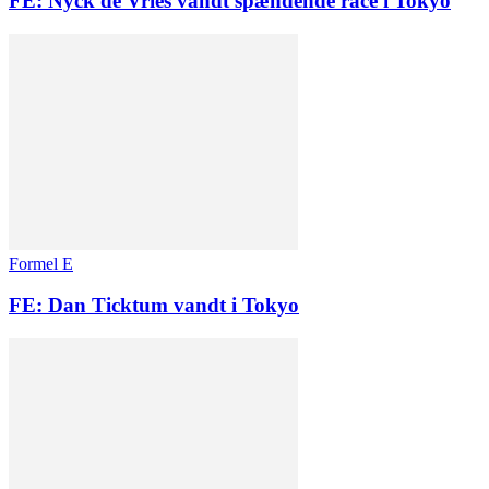
FE: Nyck de Vries vandt spændende race i Tokyo
Formel E
FE: Dan Ticktum vandt i Tokyo