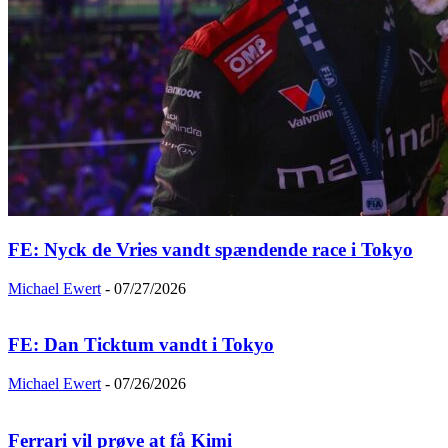
FE: Nyck de Vries vandt spændende race i Tokyo
Michael Ewert
-
07/27/2026
FE: Dan Ticktum vandt i Tokyo
Michael Ewert
-
07/26/2026
Ferrari vil prøve at få Kimi