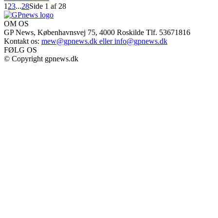
1
2
3
...
28
Side 1 af 28
OM OS
GP News, Københavnsvej 75, 4000 Roskilde Tlf. 53671816
Kontakt os:
mew@gpnews.dk eller info@gpnews.dk
FØLG OS
© Copyright gpnews.dk