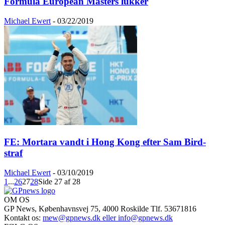
Formula European Masters lukker
Michael Ewert
-
03/22/2019
FE: Mortara vandt i Hong Kong efter Sam Bird-
straf
Michael Ewert
-
03/10/2019
1
...
26
27
28
Side 27 af 28
OM OS
GP News, Københavnsvej 75, 4000 Roskilde Tlf. 53671816
Kontakt os:
mew@gpnews.dk eller info@gpnews.dk