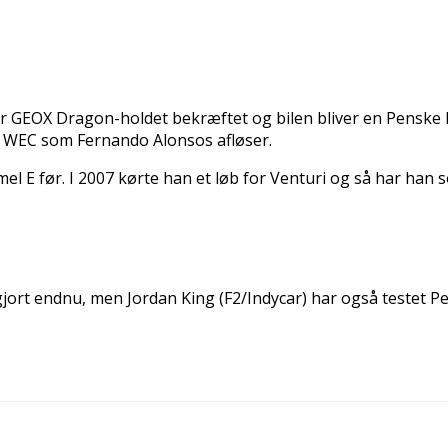
ar GEOX Dragon-holdet bekræftet og bilen bliver en Penske E
 i WEC som Fernando Alonsos afløser.
mel E før. I 2007 kørte han et løb for Venturi og så har han
jort endnu, men Jordan King (F2/Indycar) har også testet P