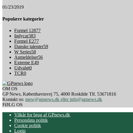
01/23/2019
Populære kategorier
Formel 1
2877
Indycar
383
Formel E
277
Danske talenter
59
W Series
58
Anmeldelser
56
Extreme E
49
Udvalgt
0
TCR
0
OM OS
GP News, Københavnsvej 75, 4000 Roskilde Tlf. 53671816
Kontakt os:
mew@gpnews.dk eller info@gpnews.dk
FØLG OS
Vilkår for brug af GPnews.dk
Persondata politik
Cookie politik
Login