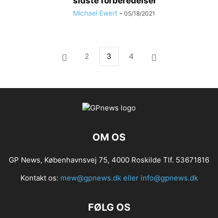
sidste forberedelser
Michael Ewert
-
05/18/2021
2
3
4
OM OS
GP News, Københavnsvej 75, 4000 Roskilde Tlf. 53671816
Kontakt os:
mew@gpnews.dk eller info@gpnews.dk
FØLG OS