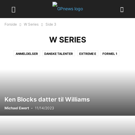
Forside
W Series
Side 3
W SERIES
ANMELDELSER
DANSKE TALENTER
EXTREME E
FORMEL 1
FORMEL E
INDYCAR
TCR
UDVALGT
W SERIES
Ken Blocks datter til Williams
Michael Ewert
-
11/14/2023