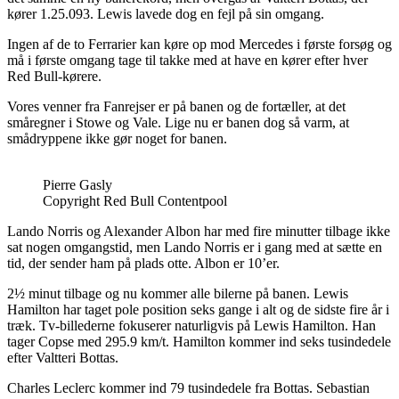
kører 1.25.093. Lewis lavede dog en fejl på sin omgang.
Ingen af de to Ferrarier kan køre op mod Mercedes i første forsøg og
må i første omgang tage til takke med at have en kører efter hver
Red Bull-kørere.
Vores venner fra Fanrejser er på banen og de fortæller, at det
småregner i Stowe og Vale. Lige nu er banen dog så varm, at
smådryppene ikke gør noget for banen.
Pierre Gasly
Copyright Red Bull Contentpool
Lando Norris og Alexander Albon har med fire minutter tilbage ikke
sat nogen omgangstid, men Lando Norris er i gang med at sætte en
tid, der sender ham på plads otte. Albon er 10’er.
2½ minut tilbage og nu kommer alle bilerne på banen. Lewis
Hamilton har taget pole position seks gange i alt og de sidste fire år i
træk. Tv-billederne fokuserer naturligvis på Lewis Hamilton. Han
tager Copse med 295.9 km/t. Hamilton kommer ind seks tusindedele
efter Valtteri Bottas.
Charles Leclerc kommer ind 79 tusindedele fra Bottas. Sebastian