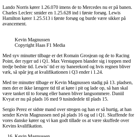
Lando Norris kører 1.26.070 imens de to Mercedes nu er på banen.
Charles Leclerc smider en 1.25.628 ind i første forsøg. Lewis
Hamilton kører 1.25.513 i første forsøg og burde være sikker på
avancement.
Kevin Magnussen
Copyright Haas F1 Media
Med syv minutter tilbage er det Romain Grosjean og de to Racing
Point, der ryger ud i Q1. Max Verstappen blander sig i toppen med
tredje bedste tid. Lewis’ tid er ny banerekord og hvis regnen bliver
væk, så spår jeg at kvalifikationen i Q3 ender i 1.24.
Med tre minutter tilbage er Kevin Magnussen stadig på 13. pladsen,
men der er ikke længere tid til at køre i pit og lade op, så han skal
være tanket til to forsøg eller banen bliver langsommere. Daniil
Kvyat er nu på plads 16 med 9 tusindedele til plads 15.
Sergio Perez er sidste mand over stregen og han er så hurtig, at han
sender Kevin Magnussen ned på plads 16 og ud i Q1. Skuffende for
vores danske kører og vi kan godt tillade os at være skuffede over
Kevins kvalifikation.
Kevin Magnussen