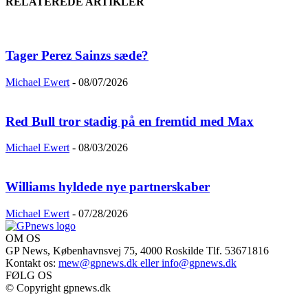
RELATEREDE ARTIKLER
Tager Perez Sainzs sæde?
Michael Ewert
-
08/07/2026
Red Bull tror stadig på en fremtid med Max
Michael Ewert
-
08/03/2026
Williams hyldede nye partnerskaber
Michael Ewert
-
07/28/2026
OM OS
GP News, Københavnsvej 75, 4000 Roskilde Tlf. 53671816
Kontakt os:
mew@gpnews.dk eller info@gpnews.dk
FØLG OS
© Copyright gpnews.dk