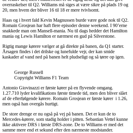
overraskelser til Q2. Williams må siges at være sikre på plads 19 og
20, men hvem der bliver 16 til 18 er mere tvivlsomt.
Haas og i hvert fald Kevin Magnussen burde være gode nok til Q2.
Romain Grosjean har haft flere episoder denne weekend. I 90’erne
snakkede man om Mansell-mania. Nu til dags hedder det Hamilton
mania og Lewis Hamilton er nærmest en gud på Silverstone.
Rigtig mange kørere vælger at gå direkte på banen, da Q1 starter.
Årsagen findes i det drilske og lunefulde vejr, der kan smide
kaskader af vand ned på banen helt pludseligt og så tørre op igen.
George Russell
Copyright Williams F1 Team
Antonio Giovinazzi er første kører på en flyvende omgang.
1.27.710 lyder kvalifikations første timede tid, men den bliver slået
af de efterfølgende kørere. Romain Grosjean er første kører i 1.26,
men også han overgås hurtigt.
De store drenge er nu også på vej på banen. Det er kun de to
Mercedes-kørere, som stadig holder i pitten. Sebastian Vettel kunne
ikke aktivere DRS i første DRS-zone. De to Williams er med det
samme mere end et sekund efter den nærmeste modstander.