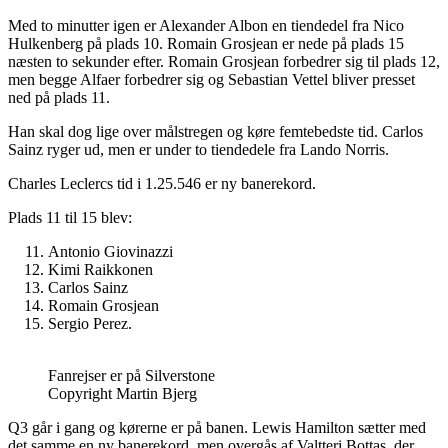
Med to minutter igen er Alexander Albon en tiendedel fra Nico
Hulkenberg på plads 10. Romain Grosjean er nede på plads 15
næsten to sekunder efter. Romain Grosjean forbedrer sig til plads 12,
men begge Alfaer forbedrer sig og Sebastian Vettel bliver presset
ned på plads 11.
Han skal dog lige over målstregen og køre femtebedste tid. Carlos
Sainz ryger ud, men er under to tiendedele fra Lando Norris.
Charles Leclercs tid i 1.25.546 er ny banerekord.
Plads 11 til 15 blev:
Antonio Giovinazzi
Kimi Raikkonen
Carlos Sainz
Romain Grosjean
Sergio Perez.
Fanrejser er på Silverstone
Copyright Martin Bjerg
Q3 går i gang og kørerne er på banen. Lewis Hamilton sætter med
det samme en ny banerekord, men overgås af Valtteri Bottas, der