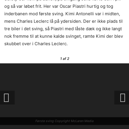
Genstarten på Sao Paulos GP Copyright McLaren Media
og så var løbet frit. Her var Oscar Piastri hurtig og tog
inderbanen mod første sving. Kimi Antonelli var i midten,
mens Charles Leclerc lå på ydersiden. Der er ikke plads til
tre biler i det sving, så Piastri med låste dæk og ikke langt
nok fremme til at kunne kalde svinget, ramte Kimi der blev
skubbet over i Charles Leclerc.
1
af 2
Der måtte Safety Car til Copyright McLaren Media
Første sving Copyright McLaren Media