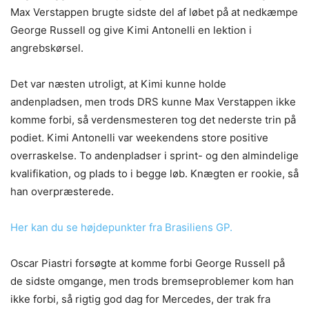
Max Verstappen brugte sidste del af løbet på at nedkæmpe
George Russell og give Kimi Antonelli en lektion i
angrebskørsel.
George Russell Copyright Pirelli
Det var næsten utroligt, at Kimi kunne holde
andenpladsen, men trods DRS kunne Max Verstappen ikke
komme forbi, så verdensmesteren tog det nederste trin på
podiet. Kimi Antonelli var weekendens store positive
overraskelse. To andenpladser i sprint- og den almindelige
kvalifikation, og plads to i begge løb. Knægten er rookie, så
han overpræsterede.
Her kan du se højdepunkter fra Brasiliens GP.
Lewis Hamilton Copyright Ferrari Media
Oscar Piastri forsøgte at komme forbi George Russell på
de sidste omgange, men trods bremseproblemer kom han
ikke forbi, så rigtig god dag for Mercedes, der trak fra