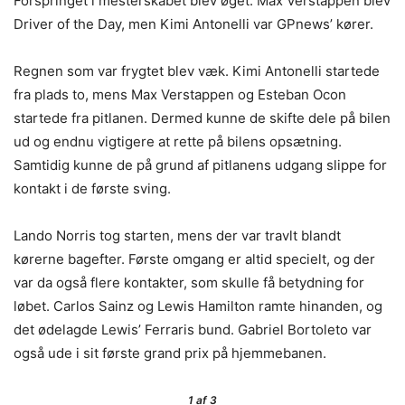
Forspringet i mesterskabet blev øget. Max Verstappen blev
Driver of the Day, men Kimi Antonelli var GPnews’ kører.
Regnen som var frygtet blev væk. Kimi Antonelli startede
fra plads to, mens Max Verstappen og Esteban Ocon
startede fra pitlanen. Dermed kunne de skifte dele på bilen
ud og endnu vigtigere at rette på bilens opsætning.
Samtidig kunne de på grund af pitlanens udgang slippe for
kontakt i de første sving.
Lando Norris tog starten, mens der var travlt blandt
kørerne bagefter. Første omgang er altid specielt, og der
var da også flere kontakter, som skulle få betydning for
løbet. Carlos Sainz og Lewis Hamilton ramte hinanden, og
det ødelagde Lewis’ Ferraris bund. Gabriel Bortoleto var
også ude i sit første grand prix på hjemmebanen.
1
af 3