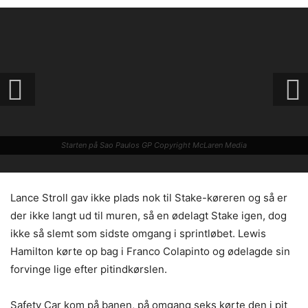
Starten på Sao Paulos GP Copyright McLaren Media
Lance Stroll gav ikke plads nok til Stake-køreren og så er
der ikke langt ud til muren, så en ødelagt Stake igen, dog
ikke så slemt som sidste omgang i sprintløbet. Lewis
Hamilton kørte op bag i Franco Colapinto og ødelagde sin
forvinge lige efter pitindkørslen.
Safety Car kom på banen, på omgang seks kørte den i pit