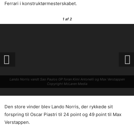
Ferrari i konstruktørmesterskabet.
1
af 2
Lando Norris vandt Sao Paulos GP foran Kimi Antonelli og Max Verstappen
Copyright McLaren Media
Den store vinder blev Lando Norris, der rykkede sit
forspring til Oscar Piastri til 24 point og 49 point til Max
Verstappen.