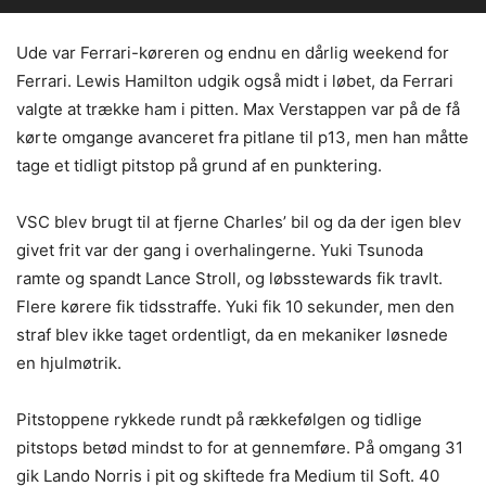
Ude var Ferrari-køreren og endnu en dårlig weekend for
Ferrari. Lewis Hamilton udgik også midt i løbet, da Ferrari
valgte at trække ham i pitten. Max Verstappen var på de få
kørte omgange avanceret fra pitlane til p13, men han måtte
tage et tidligt pitstop på grund af en punktering.
Oscar Piastri rammer Kimi Antonelli, der rammer Charles Leclerc, der udgår.
VSC blev brugt til at fjerne Charles’ bil og da der igen blev
Copyright McLaren Media
givet frit var der gang i overhalingerne. Yuki Tsunoda
ramte og spandt Lance Stroll, og løbsstewards fik travlt.
Flere kørere fik tidsstraffe. Yuki fik 10 sekunder, men den
straf blev ikke taget ordentligt, da en mekaniker løsnede
en hjulmøtrik.
Pitstoppene rykkede rundt på rækkefølgen og tidlige
pitstops betød mindst to for at gennemføre. På omgang 31
gik Lando Norris i pit og skiftede fra Medium til Soft. 40