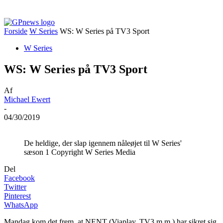
Forside
W Series
WS: W Series på TV3 Sport
W Series
WS: W Series på TV3 Sport
Af
Michael Ewert
-
04/30/2019
De heldige, der slap igennem nåleøjet til W Series'
sæson 1 Copyright W Series Media
Del
Facebook
Twitter
Pinterest
WhatsApp
Mandag kom det frem, at NENT (Viaplay, TV3 m.m.) har sikret sig