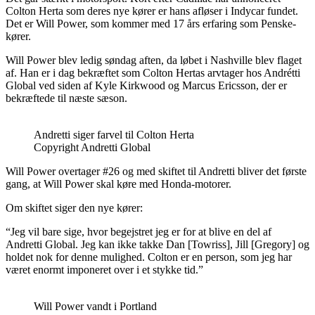
Colton Herta som deres nye kører er hans afløser i Indycar fundet.
Det er Will Power, som kommer med 17 års erfaring som Penske-
kører.
Will Power blev ledig søndag aften, da løbet i Nashville blev flaget
af. Han er i dag bekræftet som Colton Hertas arvtager hos Andrétti
Global ved siden af Kyle Kirkwood og Marcus Ericsson, der er
bekræftede til næste sæson.
Andretti siger farvel til Colton Herta
Copyright Andretti Global
Will Power overtager #26 og med skiftet til Andretti bliver det første
gang, at Will Power skal køre med Honda-motorer.
Om skiftet siger den nye kører:
“Jeg vil bare sige, hvor begejstret jeg er for at blive en del af
Andretti Global. Jeg kan ikke takke Dan [Towriss], Jill [Gregory] og
holdet nok for denne mulighed. Colton er en person, som jeg har
været enormt imponeret over i et stykke tid.”
Will Power vandt i Portland