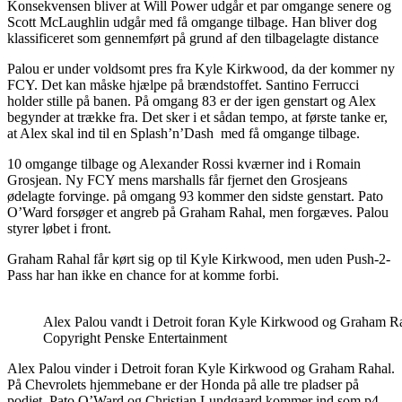
Konsekvensen bliver at Will Power udgår et par omgange senere og
Scott McLaughlin udgår med få omgange tilbage. Han bliver dog
klassificeret som gennemført på grund af den tilbagelagte distance
Palou er under voldsomt pres fra Kyle Kirkwood, da der kommer ny
FCY. Det kan måske hjælpe på brændstoffet. Santino Ferrucci
holder stille på banen. På omgang 83 er der igen genstart og Alex
begynder at trække fra. Det sker i et sådan tempo, at første tanke er,
at Alex skal ind til en Splash’n’Dash med få omgange tilbage.
10 omgange tilbage og Alexander Rossi kværner ind i Romain
Grosjean. Ny FCY mens marshalls får fjernet den Grosjeans
ødelagte forvinge. på omgang 93 kommer den sidste genstart. Pato
O’Ward forsøger et angreb på Graham Rahal, men forgæves. Palou
styrer løbet i front.
Graham Rahal får kørt sig op til Kyle Kirkwood, men uden Push-2-
Pass har han ikke en chance for at komme forbi.
Alex Palou vandt i Detroit foran Kyle Kirkwood og Graham R
Copyright Penske Entertainment
Alex Palou vinder i Detroit foran Kyle Kirkwood og Graham Rahal.
På Chevrolets hjemmebane er der Honda på alle tre pladser på
podiet. Pato O’Ward og Christian Lundgaard kommer ind som p4