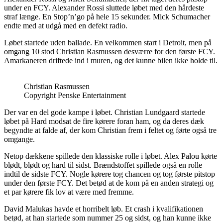
under en FCY. Alexander Rossi sluttede løbet med den hårdeste
straf længe. En Stop’n’go på hele 15 sekunder. Mick Schumacher
endte med at udgå med en defekt radio.
Løbet startede uden ballade. En velkommen start i Detroit, men på
omgang 10 stod Christian Rasmussen desværre for den første FCY.
Amarkaneren driftede ind i muren, og det kunne bilen ikke holde til.
Christian Rasmussen
Copyright Penske Entertainment
Der var en del gode kampe i løbet. Christian Lundgaard startede
løbet på Hard modsat de fire kørere foran ham, og da deres dæk
begyndte at falde af, der kom Christian frem i feltet og førte også tre
omgange.
Netop dækkene spillede den klassiske rolle i løbet. Alex Palou kørte
blødt, blødt og hard til sidst. Brændstoffet spillede også en rolle
indtil de sidste FCY. Nogle kørere tog chancen og tog første pitstop
under den første FCY. Det betød at de kom på en anden strategi og
et par kørere fik lov at være med fremme.
David Malukas havde et horribelt løb. Et crash i kvalifikationen
betød, at han startede som nummer 25 og sidst, og han kunne ikke