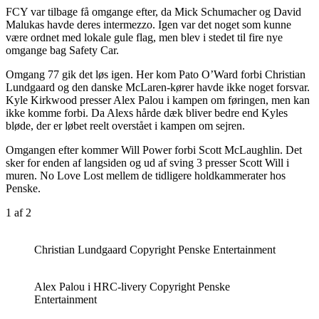
FCY var tilbage få omgange efter, da Mick Schumacher og David
Malukas havde deres intermezzo. Igen var det noget som kunne
være ordnet med lokale gule flag, men blev i stedet til fire nye
omgange bag Safety Car.
Omgang 77 gik det løs igen. Her kom Pato O’Ward forbi Christian
Lundgaard og den danske McLaren-kører havde ikke noget forsvar.
Kyle Kirkwood presser Alex Palou i kampen om føringen, men kan
ikke komme forbi. Da Alexs hårde dæk bliver bedre end Kyles
bløde, der er løbet reelt overstået i kampen om sejren.
Omgangen efter kommer Will Power forbi Scott McLaughlin. Det
sker for enden af langsiden og ud af sving 3 presser Scott Will i
muren. No Love Lost mellem de tidligere holdkammerater hos
Penske.
1
af 2
Christian Lundgaard Copyright Penske Entertainment
Alex Palou i HRC-livery Copyright Penske
Entertainment