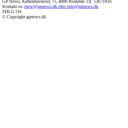
GP News, Københavnsvej 75, 4000 Roskilde Tlf. 53671816
Kontakt os:
mew@gpnews.dk eller info@gpnews.dk
FØLG OS
© Copyright gpnews.dk