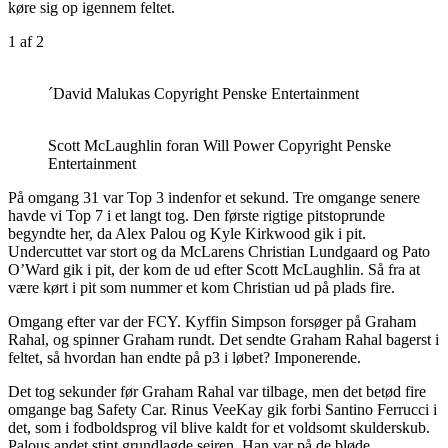
køre sig op igennem feltet.
1
af 2
´David Malukas Copyright Penske Entertainment
Scott McLaughlin foran Will Power Copyright Penske
Entertainment
På omgang 31 var Top 3 indenfor et sekund. Tre omgange senere
havde vi Top 7 i et langt tog. Den første rigtige pitstoprunde
begyndte her, da Alex Palou og Kyle Kirkwood gik i pit.
Undercuttet var stort og da McLarens Christian Lundgaard og Pato
O’Ward gik i pit, der kom de ud efter Scott McLaughlin. Så fra at
være kørt i pit som nummer et kom Christian ud på plads fire.
Omgang efter var der FCY. Kyffin Simpson forsøger på Graham
Rahal, og spinner Graham rundt. Det sendte Graham Rahal bagerst i
feltet, så hvordan han endte på p3 i løbet? Imponerende.
Det tog sekunder før Graham Rahal var tilbage, men det betød fire
omgange bag Safety Car. Rinus VeeKay gik forbi Santino Ferrucci i
det, som i fodboldsprog vil blive kaldt for et voldsomt skulderskub.
Palous andet stint grundlagde sejren. Han var på de bløde