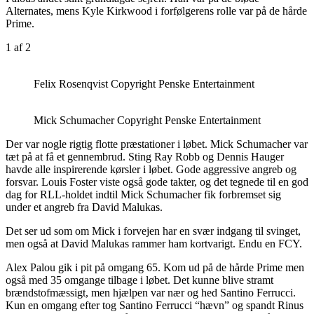
Alternates, mens Kyle Kirkwood i forfølgerens rolle var på de hårde
Prime.
1
af 2
Felix Rosenqvist Copyright Penske Entertainment
Mick Schumacher Copyright Penske Entertainment
Der var nogle rigtig flotte præstationer i løbet. Mick Schumacher var
tæt på at få et gennembrud. Sting Ray Robb og Dennis Hauger
havde alle inspirerende kørsler i løbet. Gode aggressive angreb og
forsvar. Louis Foster viste også gode takter, og det tegnede til en god
dag for RLL-holdet indtil Mick Schumacher fik forbremset sig
under et angreb fra David Malukas.
Det ser ud som om Mick i forvejen har en svær indgang til svinget,
men også at David Malukas rammer ham kortvarigt. Endu en FCY.
Alex Palou gik i pit på omgang 65. Kom ud på de hårde Prime men
også med 35 omgange tilbage i løbet. Det kunne blive stramt
brændstofmæssigt, men hjælpen var nær og hed Santino Ferrucci.
Kun en omgang efter tog Santino Ferrucci “hævn” og spandt Rinus