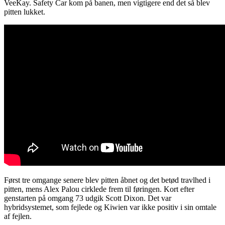
VeeKay. Safety Car kom på banen, men vigtigere end det så blev
pitten lukket.
Først tre omgange senere blev pitten åbnet og det betød travlhed i
pitten, mens Alex Palou cirklede frem til føringen. Kort efter
genstarten på omgang 73 udgik Scott Dixon. Det var
hybridsystemet, som fejlede og Kiwien var ikke positiv i sin omtale
af fejlen.