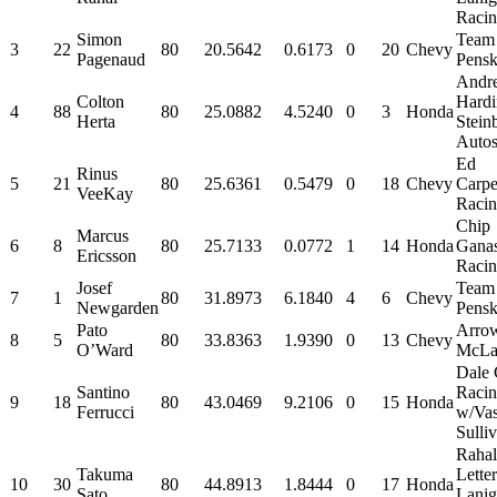
Raci
Simon
Team
3
22
80
20.5642
0.6173
0
20
Chevy
Pagenaud
Pens
Andre
Colton
Hard
4
88
80
25.0882
4.5240
0
3
Honda
Herta
Stein
Autos
Ed
Rinus
5
21
80
25.6361
0.5479
0
18
Chevy
Carpe
VeeKay
Raci
Chip
Marcus
6
8
80
25.7133
0.0772
1
14
Honda
Ganas
Ericsson
Raci
Josef
Team
7
1
80
31.8973
6.1840
4
6
Chevy
Newgarden
Pens
Pato
Arro
8
5
80
33.8363
1.9390
0
13
Chevy
O’Ward
McLa
Dale
Santino
Raci
9
18
80
43.0469
9.2106
0
15
Honda
Ferrucci
w/Vas
Sulli
Rahal
Takuma
Lette
10
30
80
44.8913
1.8444
0
17
Honda
Sato
Lani