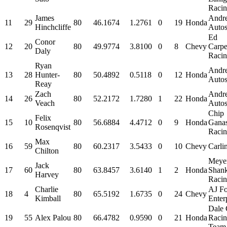
Raci
James
Andre
11
29
80
46.1674
1.2761
0
19
Honda
Hinchcliffe
Autos
Ed
Conor
12
20
80
49.9774
3.8100
0
8
Chevy
Carpe
Daly
Raci
Ryan
Andre
13
28
Hunter-
80
50.4892
0.5118
0
12
Honda
Autos
Reay
Zach
Andre
14
26
80
52.2172
1.7280
1
22
Honda
Veach
Autos
Chip
Felix
15
10
80
56.6884
4.4712
0
9
Honda
Ganas
Rosenqvist
Raci
Max
16
59
80
60.2317
3.5433
0
10
Chevy
Carli
Chilton
Meye
Jack
17
60
80
63.8457
3.6140
1
2
Honda
Shan
Harvey
Raci
Charlie
AJ Fo
18
4
80
65.5192
1.6735
0
24
Chevy
Kimball
Enter
Dale
19
55
Alex Palou
80
66.4782
0.9590
0
21
Honda
Racin
Team