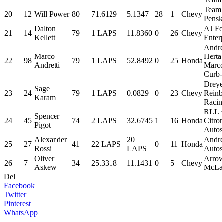
Team
20
12
Will Power
80
71.6129
5.1347
28
1
Chevy
Pens
Dalton
AJ Fo
21
14
79
1 LAPS
11.8360
0
26
Chevy
Kellett
Enter
Andre
Marco
Herta
22
98
79
1 LAPS
52.8492
0
25
Honda
Andretti
Marc
Curb
Drey
Sage
23
24
79
1 LAPS
0.0829
0
23
Chevy
Reinb
Karam
Raci
RLL 
Spencer
24
45
74
2 LAPS
32.6745
1
16
Honda
Citro
Pigot
Autos
Alexander
20
Andre
25
27
41
22 LAPS
0
11
Honda
Rossi
LAPS
Autos
Oliver
Arro
26
7
34
25.3318
11.1431
0
5
Chevy
Askew
McLa
Del
Facebook
Twitter
Pinterest
WhatsApp