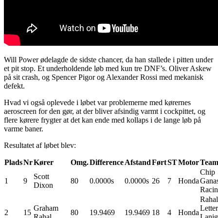
Will Power ødelagde de sidste chancer, da han stallede i pitten under
et pit stop. Et underholdende løb med kun tre DNF’s. Oliver Askew
på sit crash, og Spencer Pigor og Alexander Rossi med mekanisk
defekt.
Hvad vi også oplevede i løbet var problemerne med kørernes
aeroscreen for den gør, at der bliver afsindig varmt i cockpittet, og
flere kørere frygter at det kan ende med kollaps i de lange løb på
varme baner.
Resultatet af løbet blev:
Plads
Nr
Kører
Omg.
Difference
Afstand
Ført
ST
Motor
Tea
Chip
Scott
1
9
80
0.0000s
0.0000s
26
7
Honda
Ganas
Dixon
Raci
Rahal
Graham
Lette
2
15
80
19.9469
19.9469
18
4
Honda
Rahal
Lani