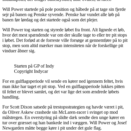
Will Power startede på pole position og håbede på at tage sin fjerde
sejr på banen og Penske syvende. Penske har vundet alle løb på
banen før lørdag og det startede også som det plejer.
Will Power tog starten og styrede løbet fra front. Alt lignede et løb,
hvor det mest spændende var om der skulle tage to eller tre pit stops
i løbet. Det forlød at de forreste ville forsøge at gennemføre på to pit
stop, men som altid mærker man intensiteten når de forskellige pit
vinduer åbner sig.
Starten på GP of Indy
Copyright Indycar
For en gulflagsperiode vil sende en kører ned igennem feltet, hvis
man ikke har taget et pit stop. Ved en gulflagsperiode lukkes pitten
til feltet er blevet samlet, og det var lige det som ændrede løbets
handling.
For Scott Dixon satsede på trestopsstrategien og havde været i pit,
da Oliver Askew crashede sin McLaren-racer i svinget op mod
målstregen. En overstyring på slidte dæk sendte den unge kører en
tur over græsset og han bankede ind i væggen. Will Power og Josef
Newgarden måtte begge køre i pit under det gule flag.