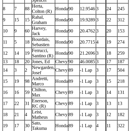
Spencer
Herta,
8
7
88
Honda
90
12.9546
3
24
245
Colton (R)
Rahal,
9
15
15
Honda
90
19.9289
3
22
312
Graham
Harvey,
10
9
60
Honda
90
20.4762
3
20
153
Jack
Bourdais,
11
5
18
Honda
90
20.7715
4
19
274
Sebastien
Ferrucci,
12
14
19
Honda
90
21.2696
3
18
259
Santino (R)
13
18
20
Jones, Ed
Chevy
90
46.0085
3
17
187
Newgarden,
14
3
2
Chevy
89
-1 Lap
3
17
504
Josef
Andretti,
15
19
98
Honda
89
-1 Lap
3
15
218
Marco
Chilton,
16
16
59
Chevy
89
-1 Lap
3
14
131
Max
Enerson,
17
22
31
Chevy
89
-1 Lap
3
13
13
RC (R)
Leist,
18
21
4
Chevy
89
-1 Lap
3
12
182
Matheus
Sato,
19
17
30
Honda
89
-1 Lap
4
11
322
Takuma