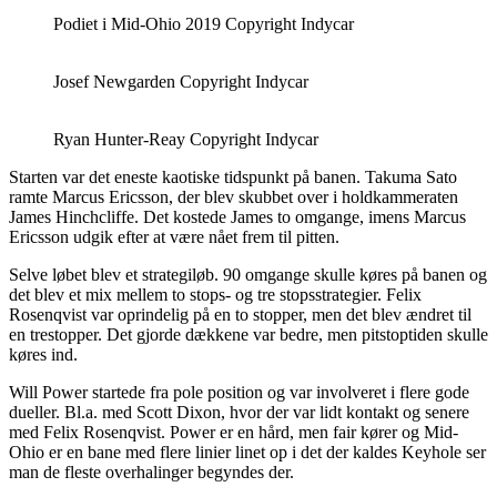
Podiet i Mid-Ohio 2019 Copyright Indycar
Josef Newgarden Copyright Indycar
Ryan Hunter-Reay Copyright Indycar
Starten var det eneste kaotiske tidspunkt på banen. Takuma Sato
ramte Marcus Ericsson, der blev skubbet over i holdkammeraten
James Hinchcliffe. Det kostede James to omgange, imens Marcus
Ericsson udgik efter at være nået frem til pitten.
Selve løbet blev et strategiløb. 90 omgange skulle køres på banen og
det blev et mix mellem to stops- og tre stopsstrategier. Felix
Rosenqvist var oprindelig på en to stopper, men det blev ændret til
en trestopper. Det gjorde dækkene var bedre, men pitstoptiden skulle
køres ind.
Will Power startede fra pole position og var involveret i flere gode
dueller. Bl.a. med Scott Dixon, hvor der var lidt kontakt og senere
med Felix Rosenqvist. Power er en hård, men fair kører og Mid-
Ohio er en bane med flere linier linet op i det der kaldes Keyhole ser
man de fleste overhalinger begyndes der.