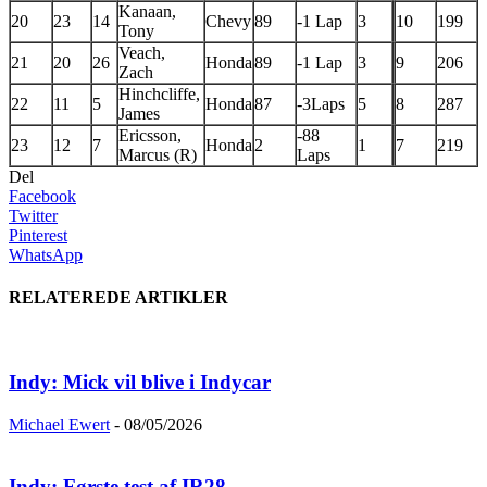
Kanaan,
20
23
14
Chevy
89
-1 Lap
3
10
199
Tony
Veach,
21
20
26
Honda
89
-1 Lap
3
9
206
Zach
Hinchcliffe,
22
11
5
Honda
87
-3Laps
5
8
287
James
Ericsson,
-88
23
12
7
Honda
2
1
7
219
Marcus (R)
Laps
Del
Facebook
Twitter
Pinterest
WhatsApp
RELATEREDE ARTIKLER
Indy: Mick vil blive i Indycar
Michael Ewert
-
08/05/2026
Indy: Første test af IR28