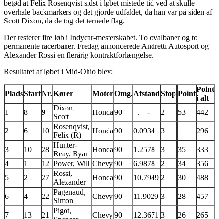
betød at Felix Rosenqvist sidst i løbet mistede tid ved at skulle
overhale backmarkers og det gjorde udfaldet, da han var på siden af
Scott Dixon, da de tog det ternede flag.
Der resterer fire løb i Indycar-mesterskabet. To ovalbaner og to
permanente racerbaner. Fredag annoncerede Andretti Autosport og
Alexander Rossi en flerårig kontraktforlængelse.
Resultatet af løbet i Mid-Ohio blev:
Point
Plads
Start
Nr.
Kører
Motor
Omg.
Afstand
Stop
Point
i alt
Dixon,
1
8
9
Honda
90
–.—-
2
53
442
Scott
Rosenqvist,
2
6
10
Honda
90
0.0934
3
296
Felix (R)
Hunter-
3
10
28
Honda
90
1.2578
3
35
333
Reay, Ryan
4
1
12
Power, Will
Chevy
90
6.9878
2
34
356
Rossi,
5
2
27
Honda
90
10.7949
2
30
488
Alexander
Pagenaud,
6
4
22
Chevy
90
11.9029
3
28
457
Simon
Pigot,
7
13
21
Chevy
90
12.3671
3
26
265