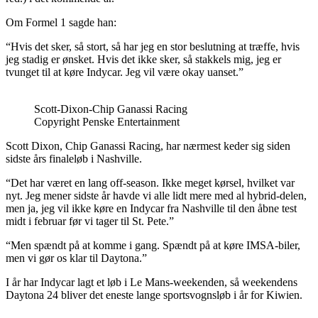
Om Formel 1 sagde han:
“Hvis det sker, så stort, så har jeg en stor beslutning at træffe, hvis
jeg stadig er ønsket. Hvis det ikke sker, så stakkels mig, jeg er
tvunget til at køre Indycar. Jeg vil være okay uanset.”
Scott-Dixon-Chip Ganassi Racing
Copyright Penske Entertainment
Scott Dixon, Chip Ganassi Racing, har nærmest keder sig siden
sidste års finaleløb i Nashville.
“Det har været en lang off-season. Ikke meget kørsel, hvilket var
nyt. Jeg mener sidste år havde vi alle lidt mere med al hybrid-delen,
men ja, jeg vil ikke køre en Indycar fra Nashville til den åbne test
midt i februar før vi tager til St. Pete.”
“Men spændt på at komme i gang. Spændt på at køre IMSA-biler,
men vi gør os klar til Daytona.”
I år har Indycar lagt et løb i Le Mans-weekenden, så weekendens
Daytona 24 bliver det eneste lange sportsvognsløb i år for Kiwien.