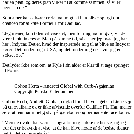
har en plan, og deres plan virker til at komme sammen, så vi er
begejstrede.”
Som amerikansk kører er det naturligt, at han bliver spurgt om
chancen for at køre Formel 1 for Cadillac.
“Jeg mener, kun tiden vil vise det, men for mig, naturligvis, vil det
være i min interesse. Men på samme tid, så elsker jeg hvad jeg har
her i Indycar. Det er, hvad der inspirerede mig til at blive en Indycar-
kører. Det holder mig i USA, og det holder mig der hvor jeg er
vokset op.”
Det lyder ikke som om, at Kyle i sin alder er klar til at tage springet
til Formel 1.
Colton Herta – Andretti Global with Curb-Agajanian
Copyright Penske Entertainment
Colton Herta, Andretti Global, er glad for at have taget sin første sejr
på en ovalbane og er ikke afvisende overfor Cadillac F1. Han mener
selv, at han har rimelig styr på gadebaner og permanente racerbaner.
“Men de ovaler har været – også for mig – ikke de bedste, og jeg
tror det er begyndt at vise, at de kan blive nogle af de bedste (baner,
red.) i det kommende år.”