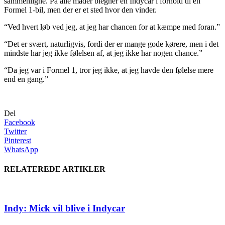
sammenligne. På alle måder blegner en Indycar i forhold til en
Formel 1-bil, men der er et sted hvor den vinder.
“Ved hvert løb ved jeg, at jeg har chancen for at kæmpe med foran.”
“Det er svært, naturligvis, fordi der er mange gode kørere, men i det
mindste har jeg ikke følelsen af, at jeg ikke har nogen chance.”
“Da jeg var i Formel 1, tror jeg ikke, at jeg havde den følelse mere
end en gang.”
Del
Facebook
Twitter
Pinterest
WhatsApp
RELATEREDE ARTIKLER
Indy: Mick vil blive i Indycar