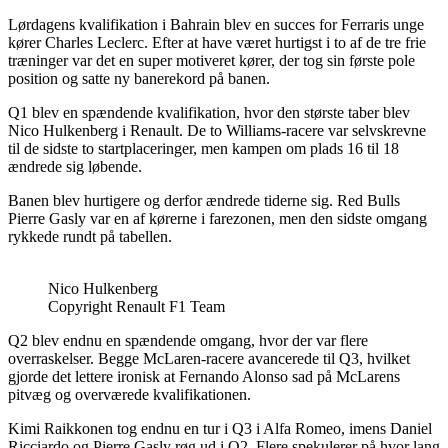
Lørdagens kvalifikation i Bahrain blev en succes for Ferraris unge
kører Charles Leclerc. Efter at have været hurtigst i to af de tre frie
træninger var det en super motiveret kører, der tog sin første pole
position og satte ny banerekord på banen.
Q1 blev en spændende kvalifikation, hvor den største taber blev
Nico Hulkenberg i Renault. De to Williams-racere var selvskrevne
til de sidste to startplaceringer, men kampen om plads 16 til 18
ændrede sig løbende.
Banen blev hurtigere og derfor ændrede tiderne sig. Red Bulls
Pierre Gasly var en af kørerne i farezonen, men den sidste omgang
rykkede rundt på tabellen.
Nico Hulkenberg
Copyright Renault F1 Team
Q2 blev endnu en spændende omgang, hvor der var flere
overraskelser. Begge McLaren-racere avancerede til Q3, hvilket
gjorde det lettere ironisk at Fernando Alonso sad på McLarens
pitvæg og overværede kvalifikationen.
Kimi Raikkonen tog endnu en tur i Q3 i Alfa Romeo, imens Daniel
Ricciardo og Pierre Gasly røg ud i Q2. Flere spekulerer på hvor lang