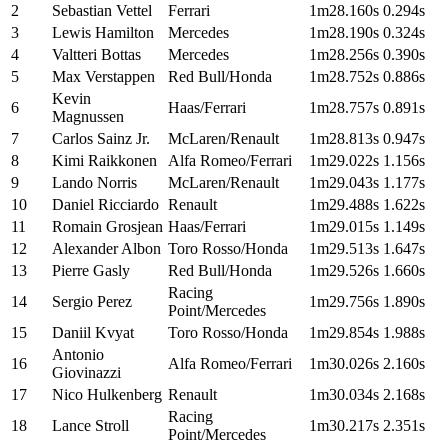
2
Sebastian Vettel
Ferrari
1m28.160s
0.294s
3
Lewis Hamilton
Mercedes
1m28.190s
0.324s
4
Valtteri Bottas
Mercedes
1m28.256s
0.390s
5
Max Verstappen
Red Bull/Honda
1m28.752s
0.886s
Kevin
6
Haas/Ferrari
1m28.757s
0.891s
Magnussen
7
Carlos Sainz Jr.
McLaren/Renault
1m28.813s
0.947s
8
Kimi Raikkonen
Alfa Romeo/Ferrari
1m29.022s
1.156s
9
Lando Norris
McLaren/Renault
1m29.043s
1.177s
10
Daniel Ricciardo
Renault
1m29.488s
1.622s
11
Romain Grosjean
Haas/Ferrari
1m29.015s
1.149s
12
Alexander Albon
Toro Rosso/Honda
1m29.513s
1.647s
13
Pierre Gasly
Red Bull/Honda
1m29.526s
1.660s
Racing
14
Sergio Perez
1m29.756s
1.890s
Point/Mercedes
15
Daniil Kvyat
Toro Rosso/Honda
1m29.854s
1.988s
Antonio
16
Alfa Romeo/Ferrari
1m30.026s
2.160s
Giovinazzi
17
Nico Hulkenberg
Renault
1m30.034s
2.168s
Racing
18
Lance Stroll
1m30.217s
2.351s
Point/Mercedes