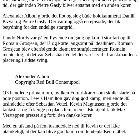
tid, der går inden Pierre Gasly bliver erstattet med en anden kører.
Alexander Albon gjorde det flot og slog både holdkammerat Daniil
Kvyat og Pierre Gasly. Der var dog også en episode, der fik
betydning for den endelige startgrid.
Lando Norris var på en flyvende omgang og kom i stor fart op til
Romain Grosjean, der lå og kørte langsomt på ideallinien. Romain
Grosjean blev efterfølgende idømt tre strafplaceringer. Romain
mente dog, at det var Sebastian Vettel der var skyld i franskmandens
placering i sidste sving.
Alexander Albon
Copyright Red Bull Contentpool
Q3 handlede primært om, hvilken Ferrari-kører som skulle starte på
pole position. Lewis Hamilton gav dog god kamp, men endte 30
tusindedele efter Sebastian Vettel. Kevin Magnussen gjorde det
fantastisk og lå længe på plads fem, men sidste øjeblik fik Max
Verstappen presset sig forbi den danske kører.
Med en afstand på fem tusindedele ned til Kevin er det ikke
utænkeligt, at der kan blive god kamp om femtepladsen i løbet.