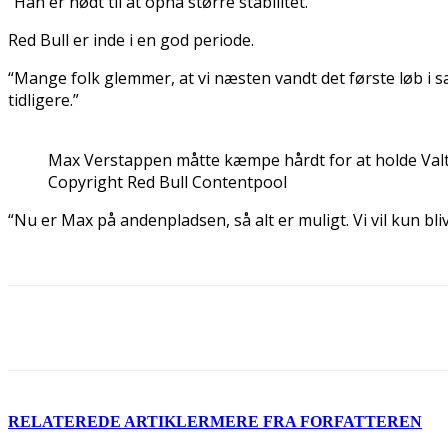
“Han er nødt til at opnå større stabilitet.”
Red Bull er inde i en god periode.
“Mange folk glemmer, at vi næsten vandt det første løb i 
tidligere.”
Max Verstappen måtte kæmpe hårdt for at holde Valtt
Copyright Red Bull Contentpool
“Nu er Max på andenpladsen, så alt er muligt. Vi vil kun bliv
Del
RELATEREDE ARTIKLER
MERE FRA FORFATTEREN