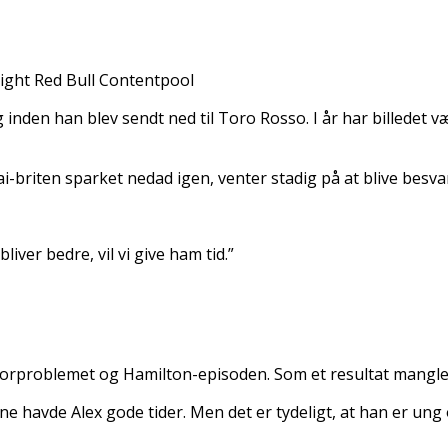
ight Red Bull Contentpool
g inden han blev sendt ned til Toro Rosso. I år har billedet 
ai-briten sparket nedad igen, venter stadig på at blive besva
iver bedre, vil vi give ham tid.”
orproblemet og Hamilton-episoden. Som et resultat mangler h
ne havde Alex gode tider. Men det er tydeligt, at han er ung