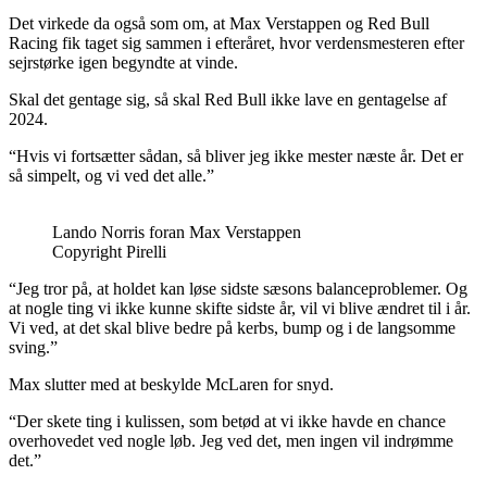
Det virkede da også som om, at Max Verstappen og Red Bull
Racing fik taget sig sammen i efteråret, hvor verdensmesteren efter
sejrstørke igen begyndte at vinde.
Skal det gentage sig, så skal Red Bull ikke lave en gentagelse af
2024.
“Hvis vi fortsætter sådan, så bliver jeg ikke mester næste år. Det er
så simpelt, og vi ved det alle.”
Lando Norris foran Max Verstappen
Copyright Pirelli
“Jeg tror på, at holdet kan løse sidste sæsons balanceproblemer. Og
at nogle ting vi ikke kunne skifte sidste år, vil vi blive ændret til i år.
Vi ved, at det skal blive bedre på kerbs, bump og i de langsomme
sving.”
Max slutter med at beskylde McLaren for snyd.
“Der skete ting i kulissen, som betød at vi ikke havde en chance
overhovedet ved nogle løb. Jeg ved det, men ingen vil indrømme
det.”