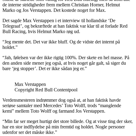
de interne stridigheder frem mellem Christian Horner, Helmut
Marko og Jos Verstappen. Det kostede noget for Max.
Det sagde Max Verstappen i et interview til hollandske ‘De
Telegraaf’, og bekræftede at han faktisk var klar til at forlade Red
Bull Racing, hvis Helmut Marko røg ud.
“Jeg mente det. Det var ikke bluff. Og de vidste det internt på
holdet.”
“Jah, følelsen var der ikke rigtig 100%. Der skete en hel masse. På
den anden side mener jeg også, at hvis noget går galt, så siger du
bare ‘jeg stopper’. Det er ikke sådan jeg er.”
Max Verstappen
Copyright Red Bull Contentpool
Verdensmesteren indrømmer dog også at, at han faktisk havde
seriøse samtaler med Mercedes’ Toto Wolff, trods “manglende
kemi” mellem Toto Wolff og farmand Jos Verstappen.
“Min far ser meget hurtigt det store billede. Og at visse ting der sker,
har en stor indflydelse på min fremtid og holdet. Nogle personer
udenfor ser det måske ikke.”