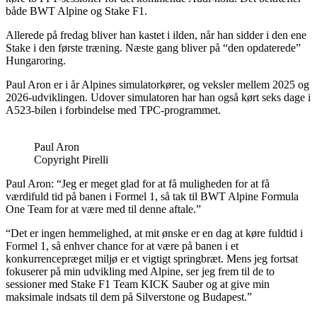
både BWT Alpine og Stake F1.
Allerede på fredag bliver han kastet i ilden, når han sidder i den ene
Stake i den første træning. Næste gang bliver på “den opdaterede”
Hungaroring.
Paul Aron er i år Alpines simulatorkører, og veksler mellem 2025 og
2026-udviklingen. Udover simulatoren har han også kørt seks dage i
A523-bilen i forbindelse med TPC-programmet.
Paul Aron
Copyright Pirelli
Paul Aron: “Jeg er meget glad for at få muligheden for at få
værdifuld tid på banen i Formel 1, så tak til BWT Alpine Formula
One Team for at være med til denne aftale.”
“Det er ingen hemmelighed, at mit ønske er en dag at køre fuldtid i
Formel 1, så enhver chance for at være på banen i et
konkurrencepræget miljø er et vigtigt springbræt. Mens jeg fortsat
fokuserer på min udvikling med Alpine, ser jeg frem til de to
sessioner med Stake F1 Team KICK Sauber og at give min
maksimale indsats til dem på Silverstone og Budapest.”