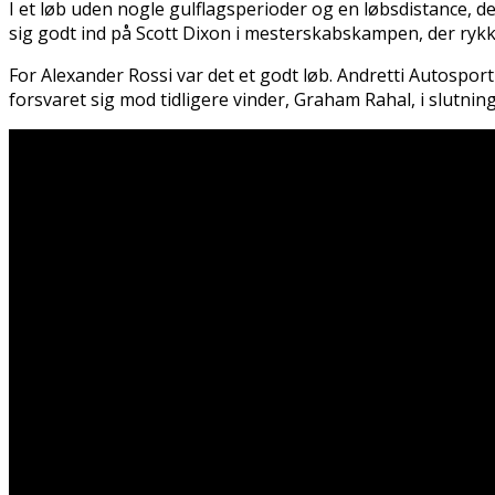
I et løb uden nogle gulflagsperioder og en løbsdistance, d
sig godt ind på Scott Dixon i mesterskabskampen, der rykke
For Alexander Rossi var det et godt løb. Andretti Autosport
forsvaret sig mod tidligere vinder, Graham Rahal, i slutning