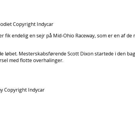
odiet Copyright Indycar
wer fik endelig en sejr på Mid-Ohio Raceway, som er en af de
e løbet. Mesterskabsførende Scott Dixon startede i den bag
rsel med flotte overhalinger.
y Copyright Indycar