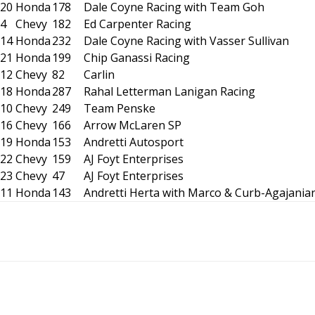
20
Honda
178
Dale Coyne Racing with Team Goh
4
Chevy
182
Ed Carpenter Racing
14
Honda
232
Dale Coyne Racing with Vasser Sullivan
21
Honda
199
Chip Ganassi Racing
12
Chevy
82
Carlin
18
Honda
287
Rahal Letterman Lanigan Racing
10
Chevy
249
Team Penske
16
Chevy
166
Arrow McLaren SP
19
Honda
153
Andretti Autosport
22
Chevy
159
AJ Foyt Enterprises
23
Chevy
47
AJ Foyt Enterprises
11
Honda
143
Andretti Herta with Marco & Curb-Agajania