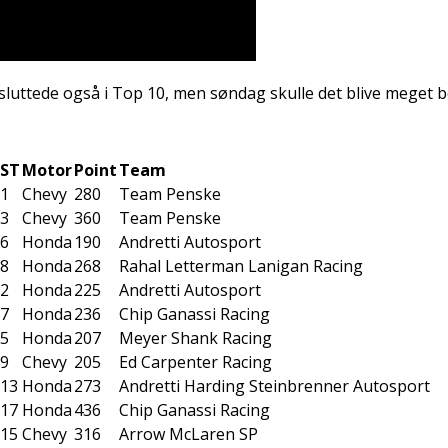
luttede også i Top 10, men søndag skulle det blive meget b
ST
Motor
Point
Team
1
Chevy
280
Team Penske
3
Chevy
360
Team Penske
6
Honda
190
Andretti Autosport
8
Honda
268
Rahal Letterman Lanigan Racing
2
Honda
225
Andretti Autosport
7
Honda
236
Chip Ganassi Racing
5
Honda
207
Meyer Shank Racing
9
Chevy
205
Ed Carpenter Racing
13
Honda
273
Andretti Harding Steinbrenner Autosport
17
Honda
436
Chip Ganassi Racing
15
Chevy
316
Arrow McLaren SP