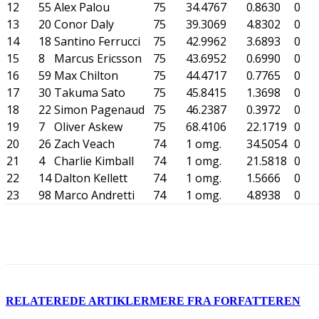
12
55
Alex Palou
75
34.4767
0.8630
0
13
20
Conor Daly
75
39.3069
4.8302
0
14
18
Santino Ferrucci
75
42.9962
3.6893
0
15
8
Marcus Ericsson
75
43.6952
0.6990
0
16
59
Max Chilton
75
44.4717
0.7765
0
17
30
Takuma Sato
75
45.8415
1.3698
0
18
22
Simon Pagenaud
75
46.2387
0.3972
0
19
7
Oliver Askew
75
68.4106
22.1719
0
20
26
Zach Veach
74
1 omg.
34.5054
0
21
4
Charlie Kimball
74
1 omg.
21.5818
0
22
14
Dalton Kellett
74
1 omg.
1.5666
0
23
98
Marco Andretti
74
1 omg.
4.8938
0
Del
RELATEREDE ARTIKLER
MERE FRA FORFATTEREN