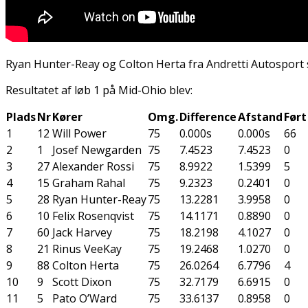
Ryan Hunter-Reay og Colton Herta fra Andretti Autosport s
Resultatet af løb 1 på Mid-Ohio blev:
Plads
Nr
Kører
Omg.
Difference
Afstand
Ført
1
12
Will Power
75
0.000s
0.000s
66
2
1
Josef Newgarden
75
7.4523
7.4523
0
3
27
Alexander Rossi
75
8.9922
1.5399
5
4
15
Graham Rahal
75
9.2323
0.2401
0
5
28
Ryan Hunter-Reay
75
13.2281
3.9958
0
6
10
Felix Rosenqvist
75
14.1171
0.8890
0
7
60
Jack Harvey
75
18.2198
4.1027
0
8
21
Rinus VeeKay
75
19.2468
1.0270
0
9
88
Colton Herta
75
26.0264
6.7796
4
10
9
Scott Dixon
75
32.7179
6.6915
0
11
5
Pato O’Ward
75
33.6137
0.8958
0