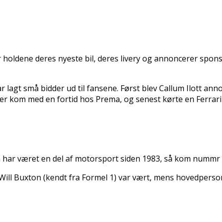
iser holdene deres nyeste bil, deres livery og annoncerer s
r lagt små bidder ud til fansene. Først blev Callum Ilott an
r kom med en fortid hos Prema, og senest kørte en Ferrari
 har været en del af motorsport siden 1983, så kom nummr 90
. Will Buxton (kendt fra Formel 1) var vært, mens hovedpers