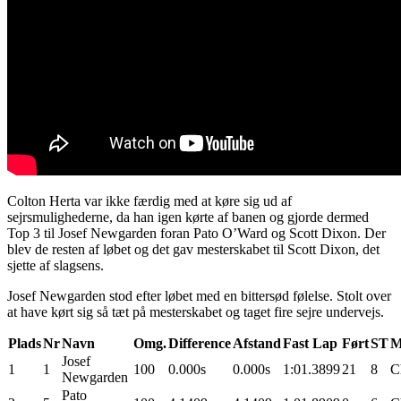
Colton Herta var ikke færdig med at køre sig ud af
sejrsmulighederne, da han igen kørte af banen og gjorde dermed
Top 3 til Josef Newgarden foran Pato O’Ward og Scott Dixon. Der
blev de resten af løbet og det gav mesterskabet til Scott Dixon, det
sjette af slagsens.
Josef Newgarden stod efter løbet med en bittersød følelse. Stolt over
at have kørt sig så tæt på mesterskabet og taget fire sejre undervejs.
Plads
Nr
Navn
Omg.
Difference
Afstand
Fast Lap
Ført
ST
M
Josef
1
1
100
0.000s
0.000s
1:01.3899
21
8
C
Newgarden
Pato