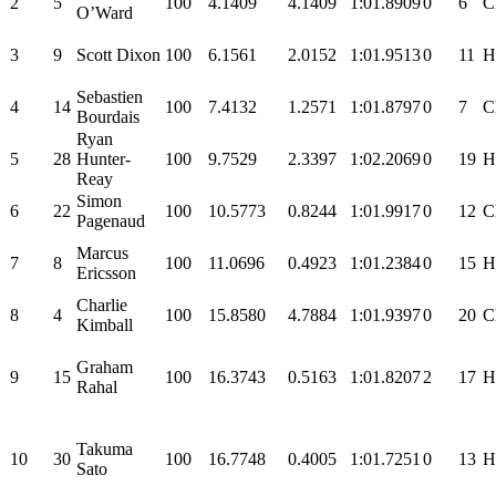
2
5
100
4.1409
4.1409
1:01.8909
0
6
C
O’Ward
3
9
Scott Dixon
100
6.1561
2.0152
1:01.9513
0
11
H
Sebastien
4
14
100
7.4132
1.2571
1:01.8797
0
7
C
Bourdais
Ryan
5
28
Hunter-
100
9.7529
2.3397
1:02.2069
0
19
H
Reay
Simon
6
22
100
10.5773
0.8244
1:01.9917
0
12
C
Pagenaud
Marcus
7
8
100
11.0696
0.4923
1:01.2384
0
15
H
Ericsson
Charlie
8
4
100
15.8580
4.7884
1:01.9397
0
20
C
Kimball
Graham
9
15
100
16.3743
0.5163
1:01.8207
2
17
H
Rahal
Takuma
10
30
100
16.7748
0.4005
1:01.7251
0
13
H
Sato