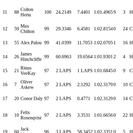
Colton
11
88
100
24.2149
7.4401
1:01.4965
9
3
H
Herta
Max
12
59
99
29.3346
6.4581
1:02.8154
0
24
C
Chilton
13
55
Alex Palou
99
41.0399
11.7053
1:02.0705
1
16
H
James
14
26
99
60.6963
19.6564
1:01.9301
2
4
H
Hinchcliffe
Rinus
15
21
97
2 LAPS
1 LAPS
1:01.6845
0
9
C
VeeKay
Oliver
16
7
97
2 LAPS
2.1292
1:02.3179
0
10
C
Askew
17
20
Conor Daly
97
2 LAPS
0.4771
1:02.3129
0
14
C
Felix
18
10
97
2 LAPS
3.3531
1:01.6656
0
22
H
Rosenqvist
Jack
19
60
96
3 LAPS
58.3452
1:02.3351
0
5
H