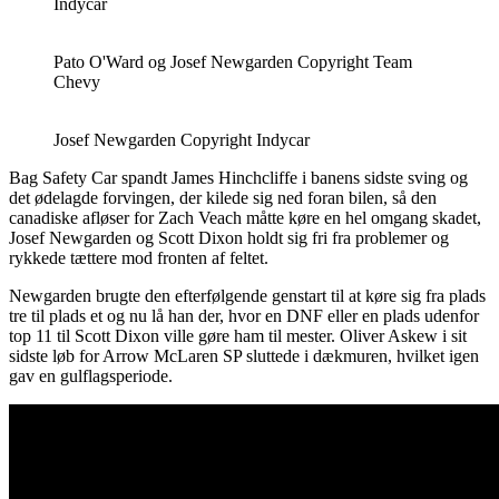
Indycar
Pato O'Ward og Josef Newgarden Copyright Team
Chevy
Josef Newgarden Copyright Indycar
Bag Safety Car spandt James Hinchcliffe i banens sidste sving og
det ødelagde forvingen, der kilede sig ned foran bilen, så den
canadiske afløser for Zach Veach måtte køre en hel omgang skadet,
Josef Newgarden og Scott Dixon holdt sig fri fra problemer og
rykkede tættere mod fronten af feltet.
Newgarden brugte den efterfølgende genstart til at køre sig fra plads
tre til plads et og nu lå han der, hvor en DNF eller en plads udenfor
top 11 til Scott Dixon ville gøre ham til mester. Oliver Askew i sit
sidste løb for Arrow McLaren SP sluttede i dækmuren, hvilket igen
gav en gulflagsperiode.