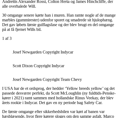
Andrettis Alexander Rossi, Colton Herta og James Hinchcliffe, der
alle overhalede Will.
30 omgange senere kørte han i muren. Han ramte nogle af de mange
marbles (gummirester) udenfor sporet og smadrede sit hjulophæng.
Det gav løbets første gulflagsfase og der blev brugt en del omgange
på at få fjernet Wills bil.
1
af 3
Josef Newgarden Copyright Indycar
Scott Dixon Copyright Indycar
Josef Newgarden Copyright Team Chevy
I USA har de et ordsprog, der hedder ‘Yellow breeds yellow’ og det
passede desværre perfekt, da Scott McLoughlin (ny fuldtids-Penske-
kører i 2021) ramt sammen med hollandske Rinus Veekay, der blev
årets rookie i Indycar. Det gav en ny periode bag Safety Car.
De første omgange efter sikkerhedsbilen var kørt af banen var
hæsblæsende, hvor flere kørere sloges om den samme asfalt. Marco