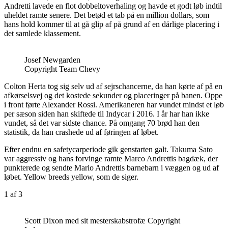
Andretti lavede en flot dobbeltoverhaling og havde et godt løb indtil
uheldet ramte senere. Det betød et tab på en million dollars, som
hans hold kommer til at gå glip af på grund af en dårlige placering i
det samlede klassement.
Josef Newgarden
Copyright Team Chevy
Colton Herta tog sig selv ud af sejrschancerne, da han kørte af på en
afkørselsvej og det kostede sekunder og placeringer på banen. Oppe
i front førte Alexander Rossi. Amerikaneren har vundet mindst et løb
per sæson siden han skiftede til Indycar i 2016. I år har han ikke
vundet, så det var sidste chance. På omgang 70 brød han den
statistik, da han crashede ud af føringen af løbet.
Efter endnu en safetycarperiode gik genstarten galt. Takuma Sato
var aggressiv og hans forvinge ramte Marco Andrettis bagdæk, der
punkterede og sendte Mario Andrettis barnebarn i væggen og ud af
løbet. Yellow breeds yellow, som de siger.
1
af 3
Scott Dixon med sit mesterskabstrofæ Copyright