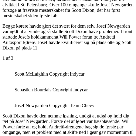
afviklet i St. Petersburg. Over 100 omgange skulle Josef Newgarden
forsøge at fravriste mesterskabet fra Scott Dixon, der har først
mesterskabet siden første løb.
Begge kørere havde gjort det svært for dem selv. Josef Newgarden
var nødt til at vinde og så skulle Scott Dixon have problemer. I front
startede Josefs holdkammerat Will Power foran tre Andretti
Autosport-kørere. Josef havde kvalificeret sig på plads otte og Scott
Dixon på plads 11.
1
af 3
Scott McLaighlin Copyright Indycar
Sebastien Bourdais Copyright Indycar
Josef Newgarden Copyright Team Chevy
Scott Dixon havde den nemme løsning, undgå at udgå og hold dig
tæt på Josef Newgarden. Første del af løbet var hæsblæsende. Will
Power førte an og holdt Andretti-drengene bag sig de første par
omgange, men et problem med at skifte ned i gear gav momentum til