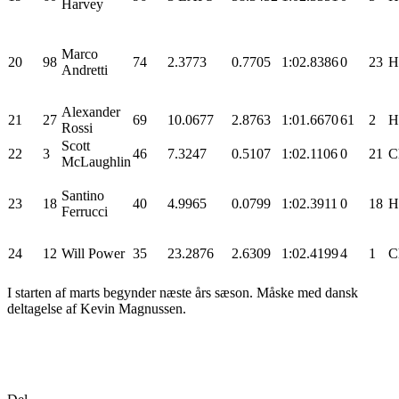
Harvey
Marco
20
98
74
2.3773
0.7705
1:02.8386
0
23
H
Andretti
Alexander
21
27
69
10.0677
2.8763
1:01.6670
61
2
H
Rossi
Scott
22
3
46
7.3247
0.5107
1:02.1106
0
21
C
McLaughlin
Santino
23
18
40
4.9965
0.0799
1:02.3911
0
18
H
Ferrucci
24
12
Will Power
35
23.2876
2.6309
1:02.4199
4
1
C
I starten af marts begynder næste års sæson. Måske med dansk
deltagelse af Kevin Magnussen.