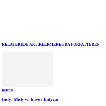
Del
RELATEREDE ARTIKLER
MERE FRA FORFATTEREN
Indycar
Indy: Mick vil blive i Indycar