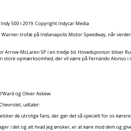
 Indy 500 i 2019. Copyright Indycar Media
rg Warner-trofæ på Indianapolis Motor Speedway, når verden
for Arrow-McLaren SP i en tredje bil. Hovedsponsor bliver R
af den store opmærksomhed, der vil være på Fernando Alonso i 
 O’Ward og Oliver Askew.
evrolet, udtaler:
 elsker de utrolige fans, der gør det så specielt for os kørere
ager i det og alt hvad jeg ønsker, er at køre mod dem og give