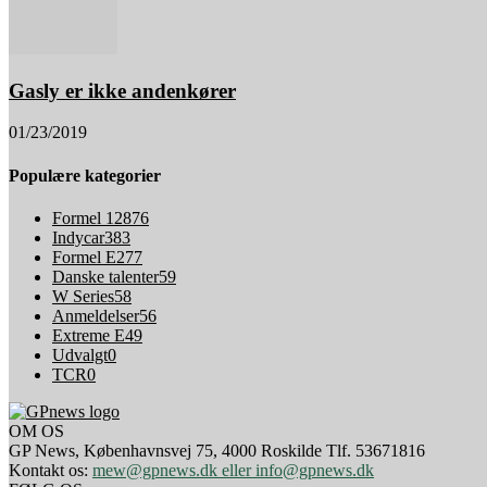
Gasly er ikke andenkører
01/23/2019
Populære kategorier
Formel 1
2876
Indycar
383
Formel E
277
Danske talenter
59
W Series
58
Anmeldelser
56
Extreme E
49
Udvalgt
0
TCR
0
OM OS
GP News, Københavnsvej 75, 4000 Roskilde Tlf. 53671816
Kontakt os:
mew@gpnews.dk eller info@gpnews.dk