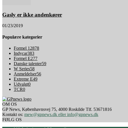
Gasly er ikke andenkører
01/23/2019
Populære kategorier
Formel 1
2878
Indycar
383
Formel E
277
Danske talenter
59
W Series
58
Anmeldelser
56
Extreme E
49
Udvalgt
0
TCR
0
OM OS
GP News, Københavnsvej 75, 4000 Roskilde Tlf. 53671816
Kontakt os:
mew@gpnews.dk eller info@gpnews.dk
FØLG OS