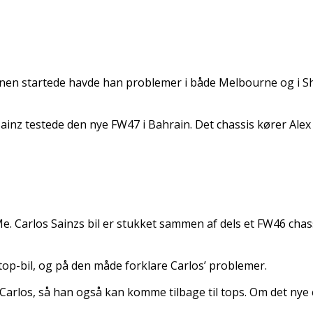
en startede havde han problemer i både Melbourne og i Shan
inz testede den nye FW47 i Bahrain. Det chassis kører Alex A
Me. Carlos Sainzs bil er stukket sammen af dels et FW46 chas
iptop-bil, og på den måde forklare Carlos’ problemer.
 Carlos, så han også kan komme tilbage til tops. Om det nye c