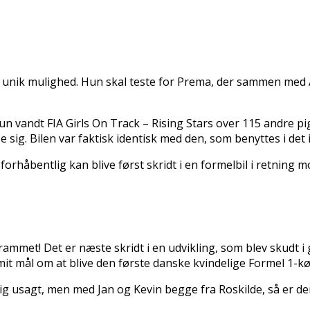
 unik mulighed. Hun skal teste for Prema, der sammen med AR
un vandt FIA Girls On Track – Rising Stars over 115 andre pig
se sig. Bilen var faktisk identisk med den, som benyttes i det
orhåbentlig kan blive først skridt i en formelbil i retning 
met! Det er næste skridt i en udvikling, som blev skudt i 
t mål om at blive den første danske kvindelige Formel 1-kør
g usagt, men med Jan og Kevin begge fra Roskilde, så er der