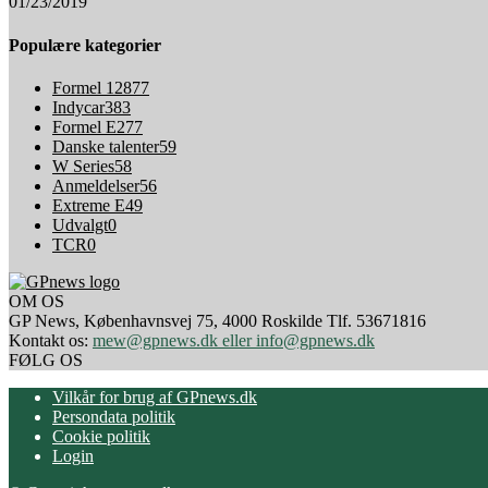
01/23/2019
Populære kategorier
Formel 1
2877
Indycar
383
Formel E
277
Danske talenter
59
W Series
58
Anmeldelser
56
Extreme E
49
Udvalgt
0
TCR
0
OM OS
GP News, Københavnsvej 75, 4000 Roskilde Tlf. 53671816
Kontakt os:
mew@gpnews.dk eller info@gpnews.dk
FØLG OS
Vilkår for brug af GPnews.dk
Persondata politik
Cookie politik
Login