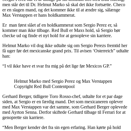
men står det til Dr. Helmut Marko så skal det ikke fortsætte. Checo
er en slagen mand, og det kommer ikke til at ændre sig, sålænge
Max Verstappen er hans holdkammerat.
Er man først slået af en holdkammerat som Sergio Perez er, så
kommer man ikke tilbage. Red Bull er Maxs hold, så Sergio bør
checke ud og finde et nyt hold for at genopleve sin karriere.
Helmut Marko vil dog ikke udtalte sig om Sergio Perezs fremtid her
få uger før det mexicanske grand prix. Til avisen ‘Osterreich” udtalte
han:
“I vil ikke have et svar fra mig på det lige før Mexicos GP.”
Helmut Marko med Sergio Perez og Max Verstappen
Copyright Red Bull Contentpool
Gerhard Berger, tidligere Toro Rosso-chef, udtalte for et par dage
siden, at Sergio er en færdig mand. Det som mexicaneren oplever
med Max Verstappen var det samme, som Gerhard Berger oplevede
med Ayrton Senna. Derfor skiftede Gerhard tilbage til Ferrari for at
genoprette sin karriere.
“Men Berger kender det fra sin egen erfaring. Han kørte på hold