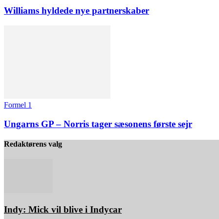
Williams hyldede nye partnerskaber
Formel 1
Ungarns GP – Norris tager sæsonens første sejr
Redaktørens valg
Indy: Mick vil blive i Indycar