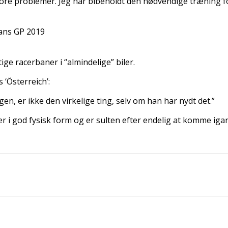
ore problemer. Jeg har bibeholdt den nødvendige træning ford
ans GP 2019
ge racerbaner i “almindelige” biler.
 ‘Österreich’:
n, er ikke den virkelige ting, selv om han har nydt det.”
 er i god fysisk form og er sulten efter endelig at komme iga