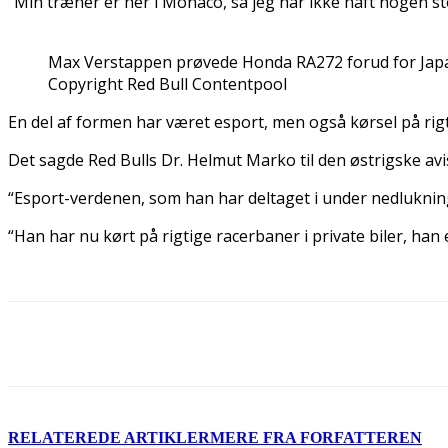
“Min træner er her i Monaco, så jeg har ikke haft nogen st
Max Verstappen prøvede Honda RA272 forud for Jap
Copyright Red Bull Contentpool
En del af formen har været esport, men også kørsel på rigti
Det sagde Red Bulls Dr. Helmut Marko til den østrigske avis
“Esport-verdenen, som han har deltaget i under nedlukninge
“Han har nu kørt på rigtige racerbaner i private biler, han
Del
RELATEREDE ARTIKLER
MERE FRA FORFATTEREN