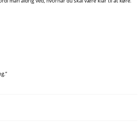
i man aldrig ved, hvornår du skal være klar til at køre.”
ng.”