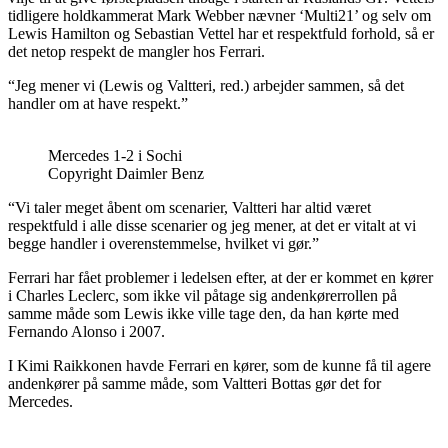
tidligere holdkammerat Mark Webber nævner ‘Multi21’ og selv om
Lewis Hamilton og Sebastian Vettel har et respektfuld forhold, så er
det netop respekt de mangler hos Ferrari.
“Jeg mener vi (Lewis og Valtteri, red.) arbejder sammen, så det
handler om at have respekt.”
Mercedes 1-2 i Sochi
Copyright Daimler Benz
“Vi taler meget åbent om scenarier, Valtteri har altid været
respektfuld i alle disse scenarier og jeg mener, at det er vitalt at vi
begge handler i overenstemmelse, hvilket vi gør.”
Ferrari har fået problemer i ledelsen efter, at der er kommet en kører
i Charles Leclerc, som ikke vil påtage sig andenkørerrollen på
samme måde som Lewis ikke ville tage den, da han kørte med
Fernando Alonso i 2007.
I Kimi Raikkonen havde Ferrari en kører, som de kunne få til agere
andenkører på samme måde, som Valtteri Bottas gør det for
Mercedes.