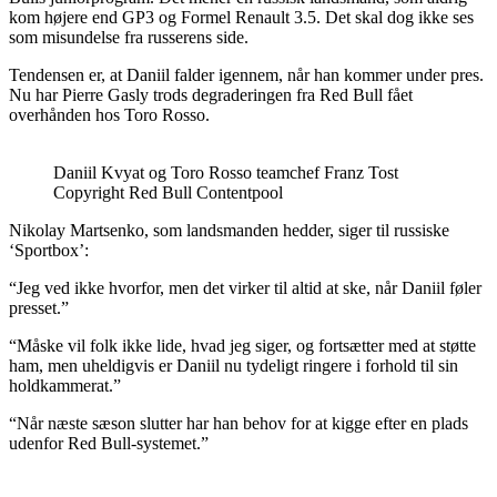
kom højere end GP3 og Formel Renault 3.5. Det skal dog ikke ses
som misundelse fra russerens side.
Tendensen er, at Daniil falder igennem, når han kommer under pres.
Nu har Pierre Gasly trods degraderingen fra Red Bull fået
overhånden hos Toro Rosso.
Daniil Kvyat og Toro Rosso teamchef Franz Tost
Copyright Red Bull Contentpool
Nikolay Martsenko, som landsmanden hedder, siger til russiske
‘Sportbox’:
“Jeg ved ikke hvorfor, men det virker til altid at ske, når Daniil føler
presset.”
“Måske vil folk ikke lide, hvad jeg siger, og fortsætter med at støtte
ham, men uheldigvis er Daniil nu tydeligt ringere i forhold til sin
holdkammerat.”
“Når næste sæson slutter har han behov for at kigge efter en plads
udenfor Red Bull-systemet.”