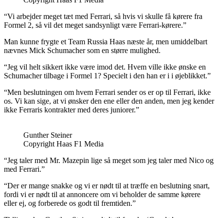
“Vi arbejder meget tæt med Ferrari, så hvis vi skulle få kørere fra
Formel 2, så vil det meget sandsynligt være Ferrari-kørere.”
Man kunne frygte et Team Russia Haas næste år, men umiddelbart
nævnes Mick Schumacher som en større mulighed.
“Jeg vil helt sikkert ikke være imod det. Hvem ville ikke ønske en
Schumacher tilbage i Formel 1? Specielt i den han er i i øjeblikket.”
“Men beslutningen om hvem Ferrari sender os er op til Ferrari, ikke
os. Vi kan sige, at vi ønsker den ene eller den anden, men jeg kender
ikke Ferraris kontrakter med deres juniorer.”
Gunther Steiner
Copyright Haas F1 Media
“Jeg taler med Mr. Mazepin lige så meget som jeg taler med Nico og
med Ferrari.”
“Der er mange snakke og vi er nødt til at træffe en beslutning snart,
fordi vi er nødt til at annoncere om vi beholder de samme kørere
eller ej, og forberede os godt til fremtiden.”