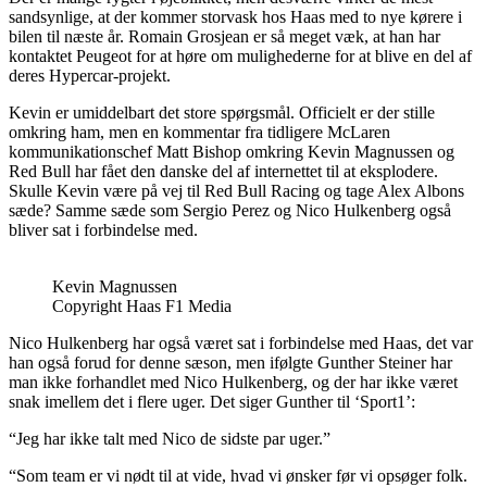
sandsynlige, at der kommer storvask hos Haas med to nye kørere i
bilen til næste år. Romain Grosjean er så meget væk, at han har
kontaktet Peugeot for at høre om mulighederne for at blive en del af
deres Hypercar-projekt.
Kevin er umiddelbart det store spørgsmål. Officielt er der stille
omkring ham, men en kommentar fra tidligere McLaren
kommunikationschef Matt Bishop omkring Kevin Magnussen og
Red Bull har fået den danske del af internettet til at eksplodere.
Skulle Kevin være på vej til Red Bull Racing og tage Alex Albons
sæde? Samme sæde som Sergio Perez og Nico Hulkenberg også
bliver sat i forbindelse med.
Kevin Magnussen
Copyright Haas F1 Media
Nico Hulkenberg har også været sat i forbindelse med Haas, det var
han også forud for denne sæson, men ifølgte Gunther Steiner har
man ikke forhandlet med Nico Hulkenberg, og der har ikke været
snak imellem det i flere uger. Det siger Gunther til ‘Sport1’:
“Jeg har ikke talt med Nico de sidste par uger.”
“Som team er vi nødt til at vide, hvad vi ønsker før vi opsøger folk.