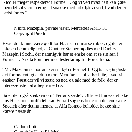
Nico er meget respekteret i Formel 1, og vi ved hvad han kan gøre,
men det vil være uærligt at snakke med folk før vi ved, hvad der er
bedst for os.”
Nikita Mazepin, private tester, Mercedes AMG F1
Copyright Pirelli
Hvad der kunne være godt for Haas er en masse rubler, og det er
ikke en hemmelighed, at Gunther Steiner mødtes med Dmitry
Mazepin i Sochi, der naturligvis har et ønske om at se sin søn i
Formel 1. Nikita kommer med testerfaring fra Force India.
“Mr. Mazepin senior ønsker sin kører Formel 1. Og hans søn ønsker
det formodentligt endnu mere. Men først skal vi beslutte, hvad vi
ønsker. Først der vil vi sætte os ned og tale med de folk, der er
interesserede i at arbejde med os.”
Så er der også snakken om “Ferraris sæde”. Officielt findes det ikke
hos Haas, men uofficielt kan Ferrari sagtens bede om det ene sæde.
Specielt efter det nu menes, at Alfa Romeo beholdet begge sine
kørere næste år.
Callum Ilott
Copyright Haas F1 Media