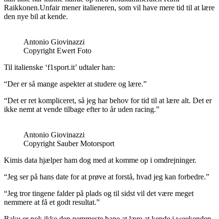
Raikkonen.Unfair mener italieneren, som vil have mere tid til at lære
den nye bil at kende.
Antonio Giovinazzi
Copyright Ewert Foto
Til italienske ‘f1sport.it’ udtaler han:
“Der er så mange aspekter at studere og lære.”
“Det er ret kompliceret, så jeg har behov for tid til at lære alt. Det er
ikke nemt at vende tilbage efter to år uden racing.”
Antonio Giovinazzi
Copyright Sauber Motorsport
Kimis data hjælper ham dog med at komme op i omdrejninger.
“Jeg ser på hans date for at prøve at forstå, hvad jeg kan forbedre.”
“Jeg tror tingene falder på plads og til sidst vil det være meget
nemmere at få et godt resultat.”
Baku er nok ikke den nemmeste bane at lære at kende i weekenden.