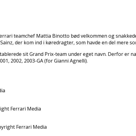
errari teamchef Mattia Binotto bød velkommen og snakkede k
Sainz, der kom ind i køredragter, som havde en del mere sort 
 etablerede sit Grand Prix-team under eget navn. Derfor er na
01, 2002, 2003-GA (for Gianni Agnelli).
dia
ight Ferrari Media
yright Ferrari Media