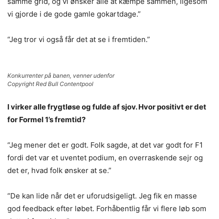
samme grid, og vi ønsker alle at kæmpe sammen, ligesom
vi gjorde i de gode gamle gokartdage.”
“Jeg tror vi også får det at se i fremtiden.”
Konkurrenter på banen, venner udenfor
Copyright Red Bull Contentpool
I virker alle frygtløse og fulde af sjov. Hvor positivt er det
for Formel 1’s fremtid?
“Jeg mener det er godt. Folk sagde, at det var godt for F1
fordi det var et uventet podium, en overraskende sejr og
det er, hvad folk ønsker at se.”
“De kan lide når det er uforudsigeligt. Jeg fik en masse
god feedback efter løbet. Forhåbentlig får vi flere løb som