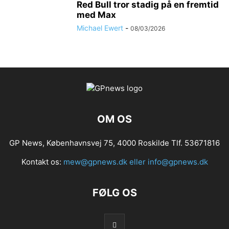
Red Bull tror stadig på en fremtid
med Max
Michael Ewert
-
08/03/2026
OM OS
GP News, Københavnsvej 75, 4000 Roskilde Tlf. 53671816
Kontakt os:
mew@gpnews.dk eller info@gpnews.dk
FØLG OS