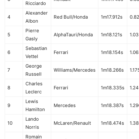
Ricciardo
Alexander
Pierre Gasly foran Valtteri Bottas Copyright Red Bull Contentpool
4
Red Bull/Honda
1m17.912s
0.8
Albon
Pierre
5
AlphaTauri/Honda
1m18.121s
1.0
Gasly
Sebastian
6
Ferrari
1m18.154s
1.0
Vettel
George
7
Williams/Mercedes
1m18.266s
1.17
Russell
Charles
8
Ferrari
1m18.335s
1.2
Sebastian Vettel Copyright Ferrari Media
Leclerc
Lewis
9
Mercedes
1m18.387s
1.29
Hamilton
Lando
10
McLaren/Renault
1m18.474s
1.3
Norris
Romain