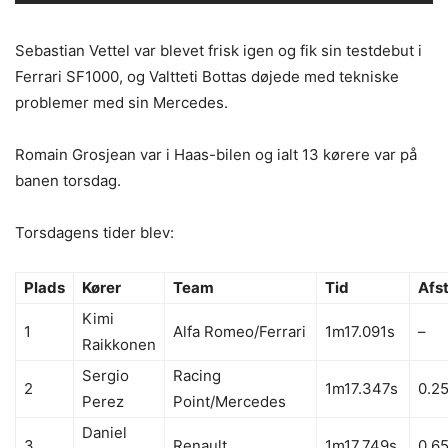
Charles Leclerc Copyright Pirelli
Sebastian Vettel var blevet frisk igen og fik sin testdebut i
Ferrari SF1000, og Valtteti Bottas døjede med tekniske
problemer med sin Mercedes.
Romain Grosjean var i Haas-bilen og ialt 13 kørere var på
banen torsdag.
Torsdagens tider blev:
Alex Albon Copyright Pirelli
Plads
Kører
Team
Tid
Afs
Kimi
1
Alfa Romeo/Ferrari
1m17.091s
–
Raikkonen
Sergio
Racing
2
1m17.347s
0.2
Perez
Point/Mercedes
Daniel
3
Renault
1m17.749s
0.6