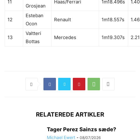
11
Haas/Ferrari
1m18.496s
1.4
Grosjean
Esteban
12
Renault
1m18.557s
1.4
Ocon
George Russell Copyright Williams F1 Team
Valtteri
13
Mercedes
1m19.307s
2.2
Bottas
Sergio Perez Copyright Racing Point F1 Team
RELATEREDE ARTIKLER
Tager Perez Sainzs sæde?
Michael Ewert
-
08/07/2026