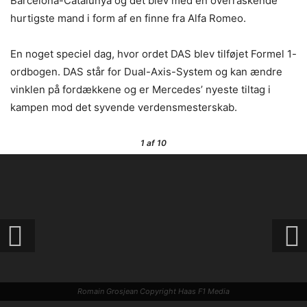
Barcelona-Catalunya og det blev med en overraskende
hurtigste mand i form af en finne fra Alfa Romeo.
En noget speciel dag, hvor ordet DAS blev tilføjet Formel 1-
ordbogen. DAS står for Dual-Axis-System og kan ændre
vinklen på fordækkene og er Mercedes’ nyeste tiltag i
kampen mod det syvende verdensmesterskab.
1
af 10
Romain Grosjean Copyright Haas F1 Media