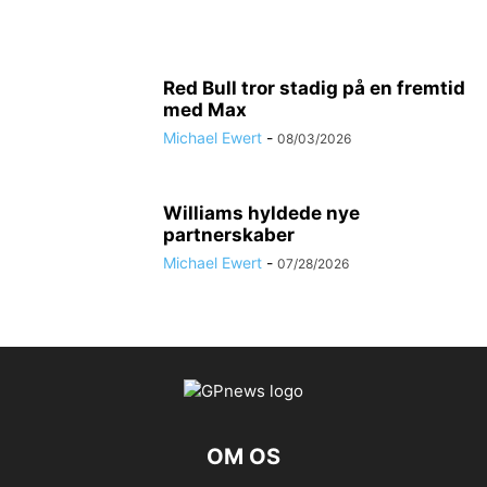
Red Bull tror stadig på en fremtid
med Max
Esteban Ocon Copyright Renault F1 Team
Michael Ewert
-
08/03/2026
Williams hyldede nye
partnerskaber
Michael Ewert
-
07/28/2026
Daniel Ricciardo Copyright Renault F1 Team
OM OS