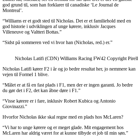
god grund til, som han forklarer til canadiske ‘Le Journal de
Montreal’.
“Williams er et godt sted til Nicholas. Det er et familiehold med en
god historie i udviklingen af unge kørere, inklusiv Jacques
Villeneuve og Valtteri Bottas.”
“Sidst på sommeren ved vi hvor han (Nicholas, red.) er.”
Nicholas Latifi (CDN) Williams Racing FW42 Copyright Pirell
Nicholas Latifi kører F2 i år og jo bedre resultat her, jo nemmere kan
vejen til Formel 1 blive.
“Målet er at få en fast plads i F1, men der er ingen garanti. Jo bedre
du gør det i F2, det kan åbne døre i F1.”
“Visse kørere er i fare, inklusiv Robert Kubica og Antonio
Giovinazzi.”
Hvorfor Nicholas ikke skal regne med en plads hos McLaren?
“Vi har to unge kørere og er meget glade. Mit engagement hos
McLaren har aldrig været for at kunne tilbyde et job til min søn.”