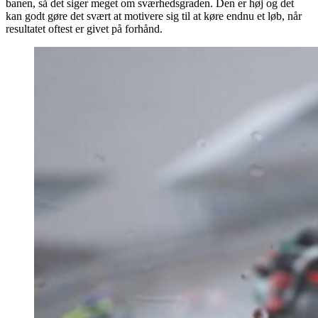
banen, så det siger meget om sværhedsgraden. Den er høj og det
kan godt gøre det svært at motivere sig til at køre endnu et løb, når
resultatet oftest er givet på forhånd.