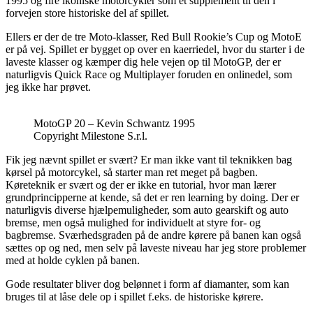
1995 og fire ikoniske motorcykler som et supplement til den i
forvejen store historiske del af spillet.
Ellers er der de tre Moto-klasser, Red Bull Rookie’s Cup og MotoE
er på vej. Spillet er bygget op over en kaerriedel, hvor du starter i de
laveste klasser og kæmper dig hele vejen op til MotoGP, der er
naturligvis Quick Race og Multiplayer foruden en onlinedel, som
jeg ikke har prøvet.
MotoGP 20 – Kevin Schwantz 1995
Copyright Milestone S.r.l.
Fik jeg nævnt spillet er svært? Er man ikke vant til teknikken bag
kørsel på motorcykel, så starter man ret meget på bagben.
Køreteknik er svært og der er ikke en tutorial, hvor man lærer
grundprincipperne at kende, så det er ren learning by doing. Der er
naturligvis diverse hjælpemuligheder, som auto gearskift og auto
bremse, men også mulighed for individuelt at styre for- og
bagbremse. Sværhedsgraden på de andre kørere på banen kan også
sættes op og ned, men selv på laveste niveau har jeg store problemer
med at holde cyklen på banen.
Gode resultater bliver dog belønnet i form af diamanter, som kan
bruges til at låse dele op i spillet f.eks. de historiske kørere.