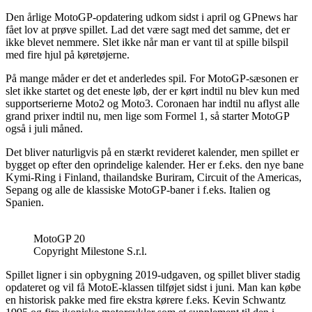
Den årlige MotoGP-opdatering udkom sidst i april og GPnews har
fået lov at prøve spillet. Lad det være sagt med det samme, det er
ikke blevet nemmere. Slet ikke når man er vant til at spille bilspil
med fire hjul på køretøjerne.
På mange måder er det et anderledes spil. For MotoGP-sæsonen er
slet ikke startet og det eneste løb, der er kørt indtil nu blev kun med
supportserierne Moto2 og Moto3. Coronaen har indtil nu aflyst alle
grand prixer indtil nu, men lige som Formel 1, så starter MotoGP
også i juli måned.
Det bliver naturligvis på en stærkt revideret kalender, men spillet er
bygget op efter den oprindelige kalender. Her er f.eks. den nye bane
Kymi-Ring i Finland, thailandske Buriram, Circuit of the Americas,
Sepang og alle de klassiske MotoGP-baner i f.eks. Italien og
Spanien.
MotoGP 20
Copyright Milestone S.r.l.
Spillet ligner i sin opbygning 2019-udgaven, og spillet bliver stadig
opdateret og vil få MotoE-klassen tilføjet sidst i juni. Man kan købe
en historisk pakke med fire ekstra kørere f.eks. Kevin Schwantz