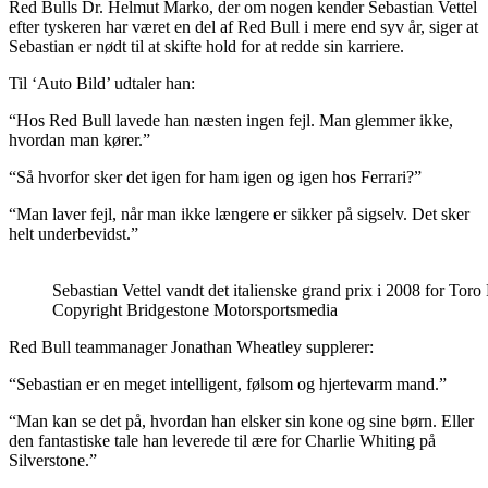
Red Bulls Dr. Helmut Marko, der om nogen kender Sebastian Vettel
efter tyskeren har været en del af Red Bull i mere end syv år, siger at
Sebastian er nødt til at skifte hold for at redde sin karriere.
Til ‘Auto Bild’ udtaler han:
“Hos Red Bull lavede han næsten ingen fejl. Man glemmer ikke,
hvordan man kører.”
“Så hvorfor sker det igen for ham igen og igen hos Ferrari?”
“Man laver fejl, når man ikke længere er sikker på sigselv. Det sker
helt underbevidst.”
Sebastian Vettel vandt det italienske grand prix i 2008 for Tor
Copyright Bridgestone Motorsportsmedia
Red Bull teammanager Jonathan Wheatley supplerer:
“Sebastian er en meget intelligent, følsom og hjertevarm mand.”
“Man kan se det på, hvordan han elsker sin kone og sine børn. Eller
den fantastiske tale han leverede til ære for Charlie Whiting på
Silverstone.”