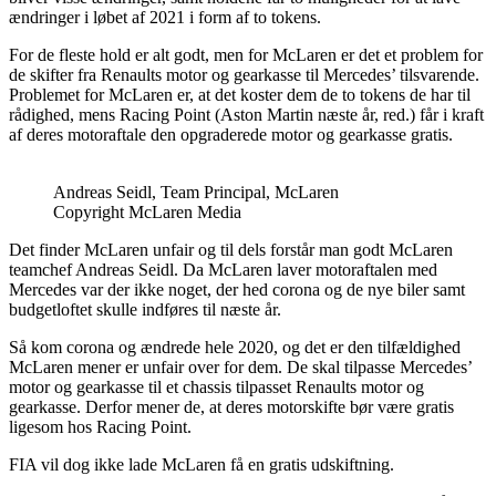
ændringer i løbet af 2021 i form af to tokens.
For de fleste hold er alt godt, men for McLaren er det et problem for
de skifter fra Renaults motor og gearkasse til Mercedes’ tilsvarende.
Problemet for McLaren er, at det koster dem de to tokens de har til
rådighed, mens Racing Point (Aston Martin næste år, red.) får i kraft
af deres motoraftale den opgraderede motor og gearkasse gratis.
Andreas Seidl, Team Principal, McLaren
Copyright McLaren Media
Det finder McLaren unfair og til dels forstår man godt McLaren
teamchef Andreas Seidl. Da McLaren laver motoraftalen med
Mercedes var der ikke noget, der hed corona og de nye biler samt
budgetloftet skulle indføres til næste år.
Så kom corona og ændrede hele 2020, og det er den tilfældighed
McLaren mener er unfair over for dem. De skal tilpasse Mercedes’
motor og gearkasse til et chassis tilpasset Renaults motor og
gearkasse. Derfor mener de, at deres motorskifte bør være gratis
ligesom hos Racing Point.
FIA vil dog ikke lade McLaren få en gratis udskiftning.