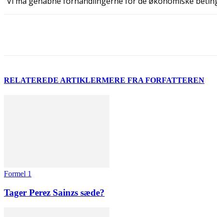
“Vi må genåbne forhandlingerne for de økonomiske betingels
Del
RELATEREDE ARTIKLER
MERE FRA FORFATTEREN
Formel 1
Tager Perez Sainzs sæde?