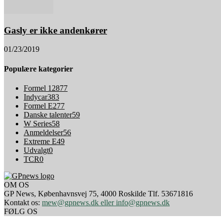
Gasly er ikke andenkører
01/23/2019
Populære kategorier
Formel 1
2877
Indycar
383
Formel E
277
Danske talenter
59
W Series
58
Anmeldelser
56
Extreme E
49
Udvalgt
0
TCR
0
OM OS
GP News, Københavnsvej 75, 4000 Roskilde Tlf. 53671816
Kontakt os:
mew@gpnews.dk eller info@gpnews.dk
FØLG OS