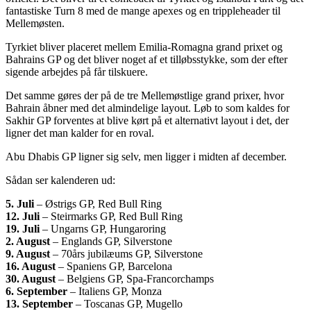
fantastiske Turn 8 med de mange apexes og en trippleheader til
Mellemøsten.
Tyrkiet bliver placeret mellem Emilia-Romagna grand prixet og
Bahrains GP og det bliver noget af et tilløbsstykke, som der efter
sigende arbejdes på får tilskuere.
Det samme gøres der på de tre Mellemøstlige grand prixer, hvor
Bahrain åbner med det almindelige layout. Løb to som kaldes for
Sakhir GP forventes at blive kørt på et alternativt layout i det, der
ligner det man kalder for en roval.
Abu Dhabis GP ligner sig selv, men ligger i midten af december.
Sådan ser kalenderen ud:
5. Juli
– Østrigs GP, Red Bull Ring
12. Juli
– Steirmarks GP, Red Bull Ring
19. Juli
– Ungarns GP, Hungaroring
2. August
– Englands GP, Silverstone
9. August
– 70års jubilæums GP, Silverstone
16. August
– Spaniens GP, Barcelona
30. August
– Belgiens GP, Spa-Francorchamps
6. September
– Italiens GP, Monza
13. September
– Toscanas GP, Mugello