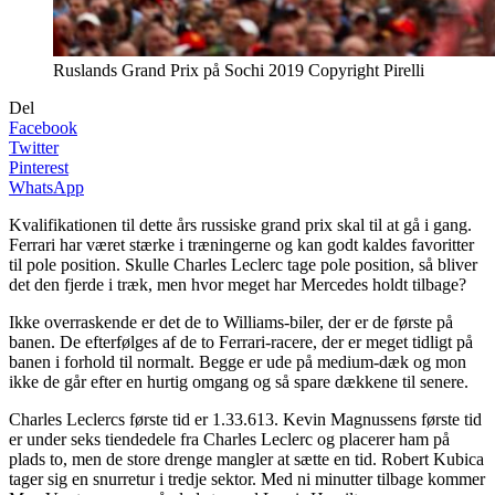
Ruslands Grand Prix på Sochi 2019 Copyright Pirelli
Del
Facebook
Twitter
Pinterest
WhatsApp
Kvalifikationen til dette års russiske grand prix skal til at gå i gang.
Ferrari har været stærke i træningerne og kan godt kaldes favoritter
til pole position. Skulle Charles Leclerc tage pole position, så bliver
det den fjerde i træk, men hvor meget har Mercedes holdt tilbage?
Ikke overraskende er det de to Williams-biler, der er de første på
banen. De efterfølges af de to Ferrari-racere, der er meget tidligt på
banen i forhold til normalt. Begge er ude på medium-dæk og mon
ikke de går efter en hurtig omgang og så spare dækkene til senere.
Charles Leclercs første tid er 1.33.613. Kevin Magnussens første tid
er under seks tiendedele fra Charles Leclerc og placerer ham på
plads to, men de store drenge mangler at sætte en tid. Robert Kubica
tager sig en snurretur i tredje sektor. Med ni minutter tilbage kommer