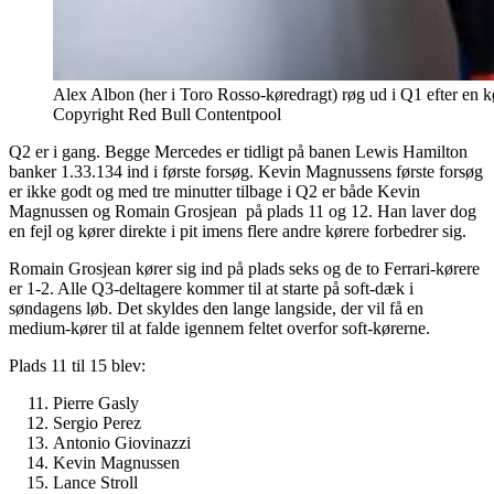
Alex Albon (her i Toro Rosso-køredragt) røg ud i Q1 efter en kø
Copyright Red Bull Contentpool
Q2 er i gang. Begge Mercedes er tidligt på banen Lewis Hamilton
banker 1.33.134 ind i første forsøg. Kevin Magnussens første forsøg
er ikke godt og med tre minutter tilbage i Q2 er både Kevin
Magnussen og Romain Grosjean på plads 11 og 12. Han laver dog
en fejl og kører direkte i pit imens flere andre kørere forbedrer sig.
Romain Grosjean kører sig ind på plads seks og de to Ferrari-kørere
er 1-2. Alle Q3-deltagere kommer til at starte på soft-dæk i
søndagens løb. Det skyldes den lange langside, der vil få en
medium-kører til at falde igennem feltet overfor soft-kørerne.
Plads 11 til 15 blev:
Pierre Gasly
Sergio Perez
Antonio Giovinazzi
Kevin Magnussen
Lance Stroll