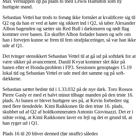
Max Verstappen op på plads to med Lewis Hamilton som ny
hurtigste mand.
Sebastian Vettel har trods to forsøg ikke formået at kvalificere sig til
Q2 og da han er ved at køre sig sikkert ind i Q2, så taber Alexander
Albon bagenden og sætter sin Red Bull i dækmuren og rødt flag
kommer over banen. En skuffet Albon forlader banen og selv om
han i forvejen kunne se frem til fem strafplaceringer, så var han ikke
ude af Q1.
Det tvinger stensikkert Sebastian Vettel til at gå ud på softdæk for at
være sikker på avancement. Daniil Kvyat kommer slet ikke på
banen efter et Honda-problem i FP3. Sessionen genoptages 15.19
lokal tid og Sebastian Vettel er ude med det samme og på soft-
dækkene.
Sebastian sætter bedste tid i 1.33.032 på de nye dæk. Toro Rossos
Pierre Gasly er med et halvt minut tilbage manden på den triste 16.
plads. At banen er blevet hurtigere ses på, at Kevin forbedrer sig
med flere tiendedele. Kimi Raikkonen får den triste 16. plads,
skubbet ud af Q2 af holdkommeraten Antonio Giovinazzi. Det er i
sidste sving, at Kimi Raikkonen laver en fejl og det er grund til, at
han ryger ud i Q1.
Plads 16 til 20 bliver dermed (før straffe) således