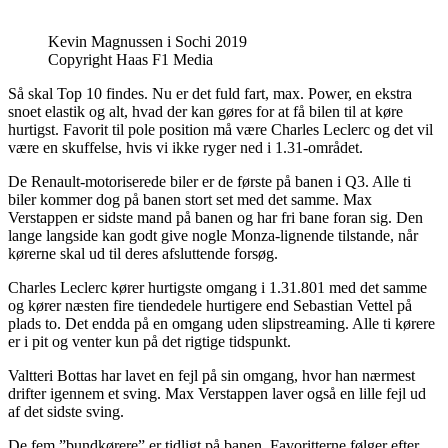
Kevin Magnussen i Sochi 2019
Copyright Haas F1 Media
Så skal Top 10 findes. Nu er det fuld fart, max. Power, en ekstra
snoet elastik og alt, hvad der kan gøres for at få bilen til at køre
hurtigst. Favorit til pole position må være Charles Leclerc og det vil
være en skuffelse, hvis vi ikke ryger ned i 1.31-området.
De Renault-motoriserede biler er de første på banen i Q3. Alle ti
biler kommer dog på banen stort set med det samme. Max
Verstappen er sidste mand på banen og har fri bane foran sig. Den
lange langside kan godt give nogle Monza-lignende tilstande, når
kørerne skal ud til deres afsluttende forsøg.
Charles Leclerc kører hurtigste omgang i 1.31.801 med det samme
og kører næsten fire tiendedele hurtigere end Sebastian Vettel på
plads to. Det endda på en omgang uden slipstreaming. Alle ti kørere
er i pit og venter kun på det rigtige tidspunkt.
Valtteri Bottas har lavet en fejl på sin omgang, hvor han nærmest
drifter igennem et sving. Max Verstappen laver også en lille fejl ud
af det sidste sving.
De fem ”bundkørere” er tidligt på banen. Favoritterne følger efter