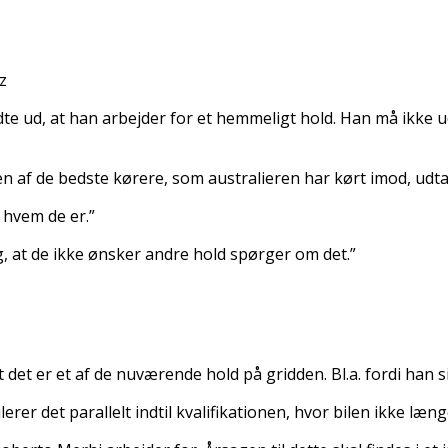
z
dte ud, at han arbejder for et hemmeligt hold. Han må ikke 
en af de bedste kørere, som australieren har kørt imod, udtal
r hvem de er.”
ig, at de ikke ønsker andre hold spørger om det.”
et er et af de nuværende hold på gridden. Bl.a. fordi han s
r det parallelt indtil kvalifikationen, hvor bilen ikke længe