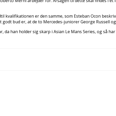
berto Merhi arbejder for. Årsagen til dette skal findes i et 
kvalifikationen er den samme, som Esteban Ocon beskriver i a
godt bud er, at de to Mercedes-juniorer George Russell og
ar, da han holder sig skarp i Asian Le Mans Series, og så 