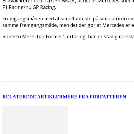
Et kvalificeret bud fra GPnews er, at det er Mercedes som Ro
F1 Racing/nu GP Racing.
Fremgangsmåden med at simultanteste på simulatoren indtil 
samme fremgangsmåde, men det der gør at Mercedes er et 
Roberto Merhi har Formel 1-erfaring, han er stadig racekl
Del
RELATEREDE ARTIKLER
MERE FRA FORFATTEREN