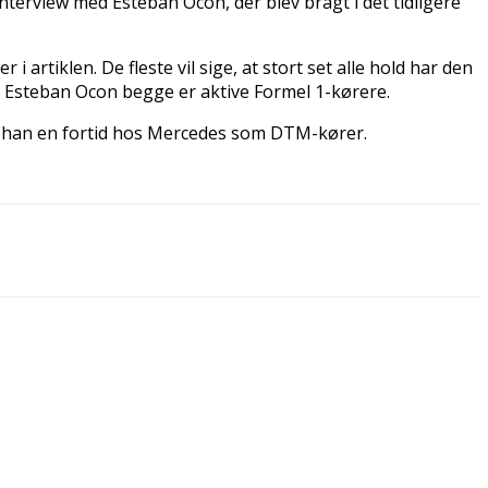
interview med Esteban Ocon, der blev bragt i det tidligere
rtiklen. De fleste vil sige, at stort set alle hold har den
 Esteban Ocon begge er aktive Formel 1-kørere.
har han en fortid hos Mercedes som DTM-kører.