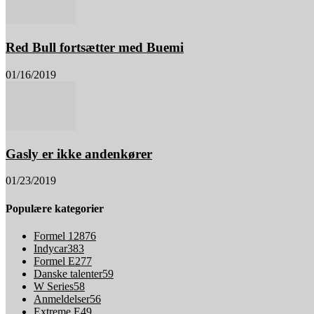
Red Bull fortsætter med Buemi
01/16/2019
Gasly er ikke andenkører
01/23/2019
Populære kategorier
Formel 1
2876
Indycar
383
Formel E
277
Danske talenter
59
W Series
58
Anmeldelser
56
Extreme E
49