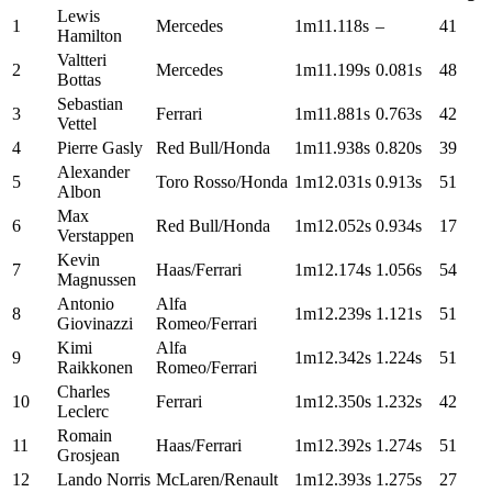
Lewis
1
Mercedes
1m11.118s
–
41
Hamilton
Valtteri
2
Mercedes
1m11.199s
0.081s
48
Bottas
Sebastian
3
Ferrari
1m11.881s
0.763s
42
Vettel
4
Pierre Gasly
Red Bull/Honda
1m11.938s
0.820s
39
Alexander
5
Toro Rosso/Honda
1m12.031s
0.913s
51
Albon
Max
6
Red Bull/Honda
1m12.052s
0.934s
17
Verstappen
Kevin
7
Haas/Ferrari
1m12.174s
1.056s
54
Magnussen
Antonio
Alfa
8
1m12.239s
1.121s
51
Giovinazzi
Romeo/Ferrari
Kimi
Alfa
9
1m12.342s
1.224s
51
Raikkonen
Romeo/Ferrari
Charles
10
Ferrari
1m12.350s
1.232s
42
Leclerc
Romain
11
Haas/Ferrari
1m12.392s
1.274s
51
Grosjean
12
Lando Norris
McLaren/Renault
1m12.393s
1.275s
27