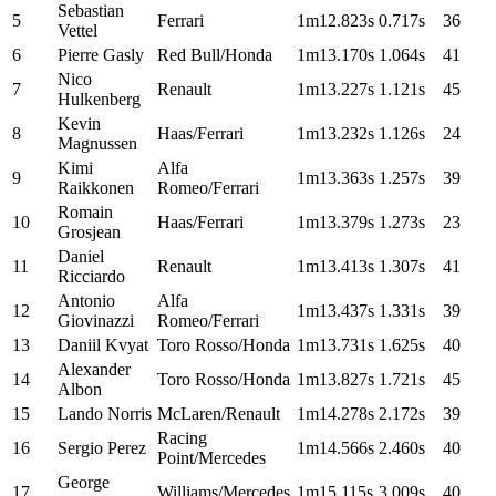
Sebastian
5
Ferrari
1m12.823s
0.717s
36
Vettel
6
Pierre Gasly
Red Bull/Honda
1m13.170s
1.064s
41
Nico
7
Renault
1m13.227s
1.121s
45
Hulkenberg
Kevin
8
Haas/Ferrari
1m13.232s
1.126s
24
Magnussen
Kimi
Alfa
9
1m13.363s
1.257s
39
Raikkonen
Romeo/Ferrari
Romain
10
Haas/Ferrari
1m13.379s
1.273s
23
Grosjean
Daniel
11
Renault
1m13.413s
1.307s
41
Ricciardo
Antonio
Alfa
12
1m13.437s
1.331s
39
Giovinazzi
Romeo/Ferrari
13
Daniil Kvyat
Toro Rosso/Honda
1m13.731s
1.625s
40
Alexander
14
Toro Rosso/Honda
1m13.827s
1.721s
45
Albon
15
Lando Norris
McLaren/Renault
1m14.278s
2.172s
39
Racing
16
Sergio Perez
1m14.566s
2.460s
40
Point/Mercedes
George
17
Williams/Mercedes
1m15.115s
3.009s
40