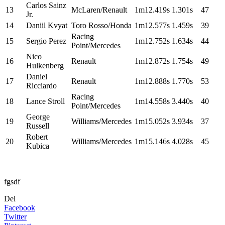
Carlos Sainz
13
McLaren/Renault
1m12.419s
1.301s
47
Jr.
14
Daniil Kvyat
Toro Rosso/Honda
1m12.577s
1.459s
39
Racing
15
Sergio Perez
1m12.752s
1.634s
44
Point/Mercedes
Nico
16
Renault
1m12.872s
1.754s
49
Hulkenberg
Daniel
17
Renault
1m12.888s
1.770s
53
Ricciardo
Racing
18
Lance Stroll
1m14.558s
3.440s
40
Point/Mercedes
George
19
Williams/Mercedes
1m15.052s
3.934s
37
Russell
Robert
20
Williams/Mercedes
1m15.146s
4.028s
45
Kubica
fgsdf
Del
Facebook
Twitter