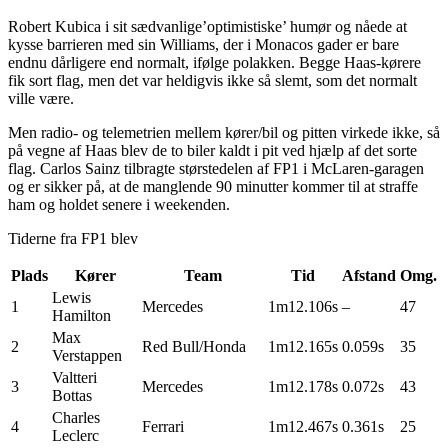
Robert Kubica i sit sædvanlige’optimistiske’ humør og nåede at
kysse barrieren med sin Williams, der i Monacos gader er bare
endnu dårligere end normalt, ifølge polakken. Begge Haas-kørere
fik sort flag, men det var heldigvis ikke så slemt, som det normalt
ville være.
Men radio- og telemetrien mellem kører/bil og pitten virkede ikke, så
på vegne af Haas blev de to biler kaldt i pit ved hjælp af det sorte
flag. Carlos Sainz tilbragte størstedelen af FP1 i McLaren-garagen
og er sikker på, at de manglende 90 minutter kommer til at straffe
ham og holdet senere i weekenden.
Tiderne fra FP1 blev
Plads
Kører
Team
Tid
Afstand
Omg.
Lewis
1
Mercedes
1m12.106s
–
47
Hamilton
Max
2
Red Bull/Honda
1m12.165s
0.059s
35
Verstappen
Valtteri
3
Mercedes
1m12.178s
0.072s
43
Bottas
Charles
4
Ferrari
1m12.467s
0.361s
25
Leclerc