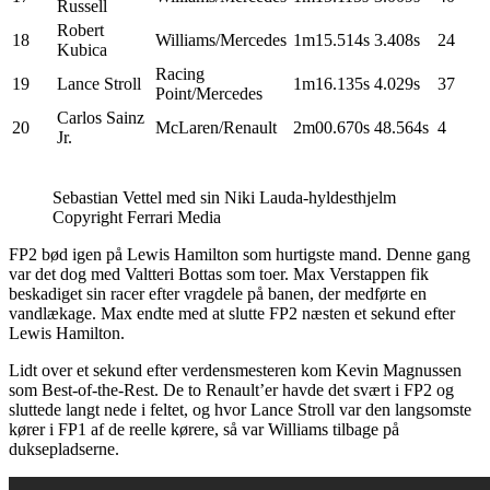
Russell
Robert
18
Williams/Mercedes
1m15.514s
3.408s
24
Kubica
Racing
19
Lance Stroll
1m16.135s
4.029s
37
Point/Mercedes
Carlos Sainz
20
McLaren/Renault
2m00.670s
48.564s
4
Jr.
Sebastian Vettel med sin Niki Lauda-hyldesthjelm
Copyright Ferrari Media
FP2 bød igen på Lewis Hamilton som hurtigste mand. Denne gang
var det dog med Valtteri Bottas som toer. Max Verstappen fik
beskadiget sin racer efter vragdele på banen, der medførte en
vandlækage. Max endte med at slutte FP2 næsten et sekund efter
Lewis Hamilton.
Lidt over et sekund efter verdensmesteren kom Kevin Magnussen
som Best-of-the-Rest. De to Renault’er havde det svært i FP2 og
sluttede langt nede i feltet, og hvor Lance Stroll var den langsomste
kører i FP1 af de reelle kørere, så var Williams tilbage på
duksepladserne.