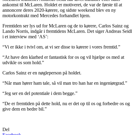
ankomst til McLaren. Holdet er motiveret, de var de første til at
annoncere deres 2020-kørere, og sidste weekend blev en ny
motorkontrakt med Mercedes forhandlet hjem.
Fremtiden ser lys ud for McLaren og de to kørere, Carlos Sainz og
Lando Norris, indgår i fremtidens McLaren. Det siger Andreas Seidl
i et interview med ‘AS’:
“Vi er ikke i tvivl om, at vi ser disse to kørere i vores fremtid.”
“At have den klarhed er fantastisk for os og vil hjælpe os med at
udvikle os som hold.”
Carlos Sainz er en nøgleperson på holdet.
“Når man hører ham tale, så vil man tro han har en ingeniørgrad.”
“Jeg ser en del potentiale i dem begge.”
“De er fremtiden på dette hold, nu er det op til os og forbedre os og
give dem en bedre bil.”
Del
Facebook