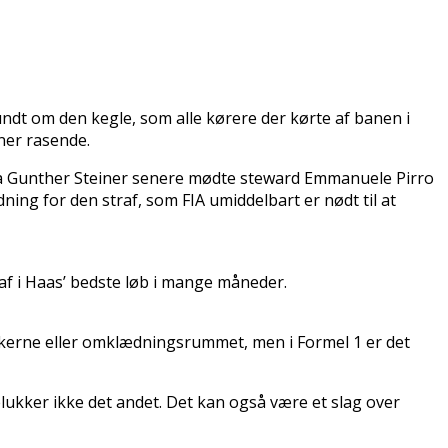
undt om den kegle, som alle kørere der kørte af banen i
ner rasende.
. Da Gunther Steiner senere mødte steward Emmanuele Pirro
ing for den straf, som FIA umiddelbart er nødt til at
af i Haas’ bedste løb i mange måneder.
rækkerne eller omklædningsrummet, men i Formel 1 er det
lukker ikke det andet. Det kan også være et slag over