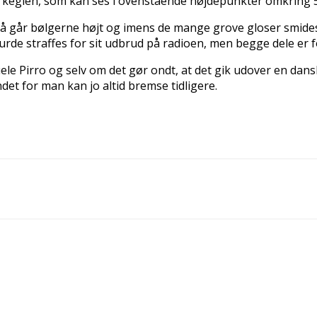
m keglen, som kan ses i ovenstående højdepunkter omkring 5
 går bølgerne højt og imens de mange grove gloser smides r
rde straffes for sit udbrud på radioen, men begge dele er f
ele Pirro og selv om det gør ondt, at det gik udover en dans
t for man kan jo altid bremse tidligere.