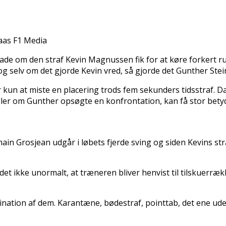
aas F1 Media
lade om den straf Kevin Magnussen fik for at køre forkert r
og selv om det gjorde Kevin vred, så gjorde det Gunther Stei
for kun at miste en placering trods fem sekunders tidsstraf
ler om Gunther opsøgte en konfrontation, kan få stor betydn
in Grosjean udgår i løbets fjerde sving og siden Kevins str
r det ikke unormalt, at træneren bliver henvist til tilskuer
ination af dem. Karantæne, bødestraf, pointtab, det ene ude