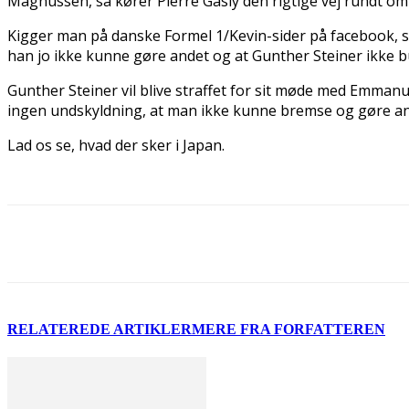
Magnussen, så kører Pierre Gasly den rigtige vej rundt o
Kigger man på danske Formel 1/Kevin-sider på facebook, så
han jo ikke kunne gøre andet og at Gunther Steiner ikke bu
Gunther Steiner vil blive straffet for sit møde med Emmanu
ingen undskyldning, at man ikke kunne bremse og gøre ande
Lad os se, hvad der sker i Japan.
Del
RELATEREDE ARTIKLER
MERE FRA FORFATTEREN