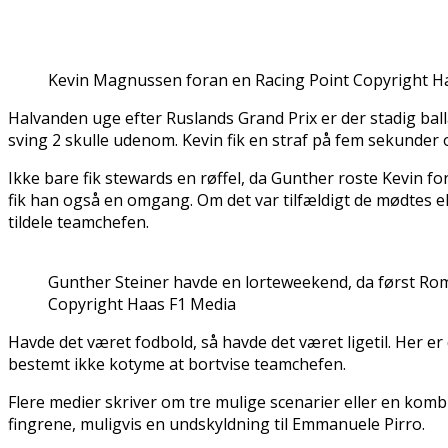
Kevin Magnussen foran en Racing Point Copyright H
Halvanden uge efter Ruslands Grand Prix er der stadig bal
sving 2 skulle udenom. Kevin fik en straf på fem sekunder 
Ikke bare fik stewards en røffel, da Gunther roste Kevin 
fik han også en omgang. Om det var tilfældigt de mødtes el
tildele teamchefen.
Gunther Steiner havde en lorteweekend, da først Roma
Copyright Haas F1 Media
Havde det været fodbold, så havde det været ligetil. Her e
bestemt ikke kotyme at bortvise teamchefen.
Flere medier skriver om tre mulige scenarier eller en komb
fingrene, muligvis en undskyldning til Emmanuele Pirro.