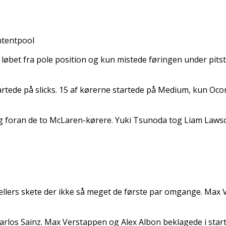
ntentpool
løbet fra pole position og kun mistede føringen under pitst
startede på slicks. 15 af kørerne startede på Medium, kun 
ng foran de to McLaren-kørere. Yuki Tsunoda tog Liam Lawso
llers skete der ikke så meget de første par omgange. Max 
rlos Sainz. Max Verstappen og Alex Albon beklagede i starte