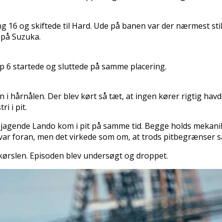
 16 og skiftede til Hard. Ude på banen var der nærmest sti
 på Suzuka.
p 6 startede og sluttede på samme placering.
i hårnålen. Der blev kørt så tæt, at ingen kører rigtig havde l
i i pit.
 jagende Lando kom i pit på samme tid. Begge holds mekani
var foran, men det virkede som om, at trods pitbegrænser s
udkørslen. Episoden blev undersøgt og droppet.