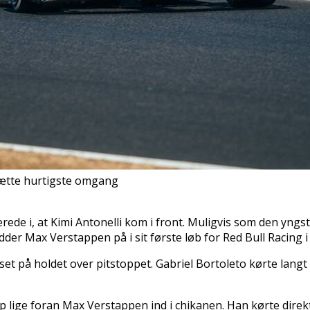
g sætte hurtigste omgang
ede i, at Kimi Antonelli kom i front. Muligvis som den yngste
idder Max Verstappen på i sit første løb for Red Bull Racing
sset på holdet over pitstoppet. Gabriel Bortoleto kørte lan
 lige foran Max Verstappen ind i chikanen. Han kørte direkt