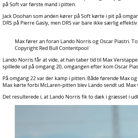
på Soft var første mand i pitten.
Jack Doohan som anden kører på Soft kørte i pit på omgang
DRS på Pierre Gasly, men DRS var bare ikke særlig effektiv
Max fører an foran Lando Norris og Oscar Piastri. To
Copyright Red Bull Contentpool
Lando Norris får at vide, at han taber tid til Max Verstappen 
spillede ud på omgang 20, omgangen efter kom Oscar Piastr
På omgang 22 var der kamp i pitten. Både førende Max og
Max kørte forbi McLaren-pitten blev Lando sendt ud. Max 
Det resulterede i, at Lando Norris fik to dæk i græsset i 