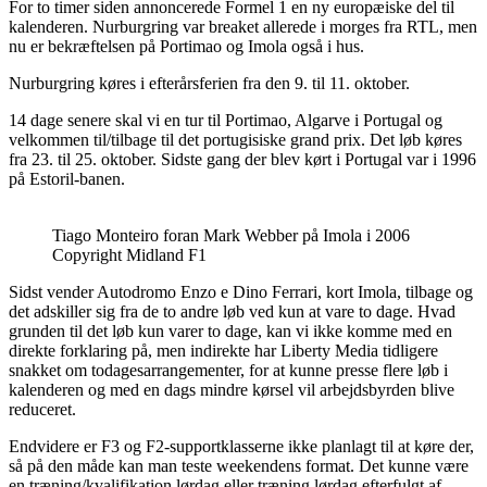
For to timer siden annoncerede Formel 1 en ny europæiske del til
kalenderen. Nurburgring var breaket allerede i morges fra RTL, men
nu er bekræftelsen på Portimao og Imola også i hus.
Nurburgring køres i efterårsferien fra den 9. til 11. oktober.
14 dage senere skal vi en tur til Portimao, Algarve i Portugal og
velkommen til/tilbage til det portugisiske grand prix. Det løb køres
fra 23. til 25. oktober. Sidste gang der blev kørt i Portugal var i 1996
på Estoril-banen.
Tiago Monteiro foran Mark Webber på Imola i 2006
Copyright Midland F1
Sidst vender Autodromo Enzo e Dino Ferrari, kort Imola, tilbage og
det adskiller sig fra de to andre løb ved kun at vare to dage. Hvad
grunden til det løb kun varer to dage, kan vi ikke komme med en
direkte forklaring på, men indirekte har Liberty Media tidligere
snakket om todagesarrangementer, for at kunne presse flere løb i
kalenderen og med en dags mindre kørsel vil arbejdsbyrden blive
reduceret.
Endvidere er F3 og F2-supportklasserne ikke planlagt til at køre der,
så på den måde kan man teste weekendens format. Det kunne være
en træning/kvalifikation lørdag eller træning lørdag efterfulgt af