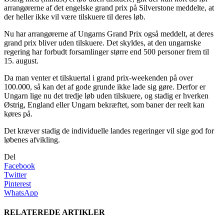
arrangørerne af det engelske grand prix på Silverstone meddelte, at
der heller ikke vil være tilskuere til deres løb.
Nu har arrangørerne af Ungarns Grand Prix også meddelt, at deres
grand prix bliver uden tilskuere. Det skyldes, at den ungarnske
regering har forbudt forsamlinger større end 500 personer frem til
15. august.
Da man venter et tilskuertal i grand prix-weekenden på over
100.000, så kan det af gode grunde ikke lade sig gøre. Derfor er
Ungarn lige nu det tredje løb uden tilskuere, og stadig er hverken
Østrig, England eller Ungarn bekræftet, som baner der reelt kan
køres på.
Det kræver stadig de individuelle landes regeringer vil sige god for
løbenes afvikling.
Del
Facebook
Twitter
Pinterest
WhatsApp
RELATEREDE ARTIKLER