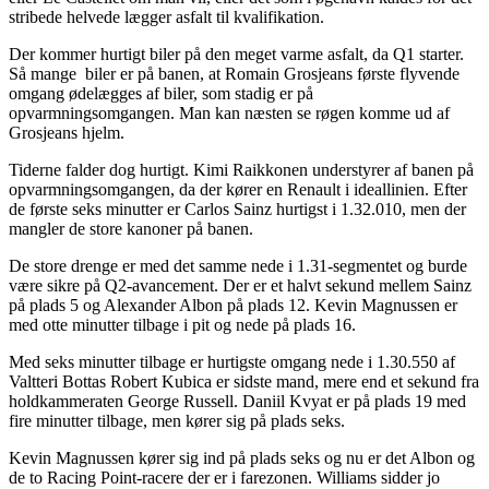
stribede helvede lægger asfalt til kvalifikation.
Der kommer hurtigt biler på den meget varme asfalt, da Q1 starter.
Så mange biler er på banen, at Romain Grosjeans første flyvende
omgang ødelægges af biler, som stadig er på
opvarmningsomgangen. Man kan næsten se røgen komme ud af
Grosjeans hjelm.
Tiderne falder dog hurtigt. Kimi Raikkonen understyrer af banen på
opvarmningsomgangen, da der kører en Renault i ideallinien. Efter
de første seks minutter er Carlos Sainz hurtigst i 1.32.010, men der
mangler de store kanoner på banen.
De store drenge er med det samme nede i 1.31-segmentet og burde
være sikre på Q2-avancement. Der er et halvt sekund mellem Sainz
på plads 5 og Alexander Albon på plads 12. Kevin Magnussen er
med otte minutter tilbage i pit og nede på plads 16.
Med seks minutter tilbage er hurtigste omgang nede i 1.30.550 af
Valtteri Bottas Robert Kubica er sidste mand, mere end et sekund fra
holdkammeraten George Russell. Daniil Kvyat er på plads 19 med
fire minutter tilbage, men kører sig på plads seks.
Kevin Magnussen kører sig ind på plads seks og nu er det Albon og
de to Racing Point-racere der er i farezonen. Williams sidder jo