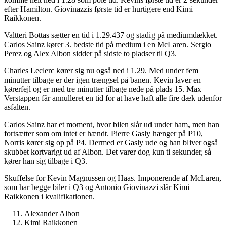
efter Hamilton. Giovinazzis første tid er hurtigere end Kimi
Raikkonen.
Valtteri Bottas sætter en tid i 1.29.437 og stadig på mediumdækket.
Carlos Sainz kører 3. bedste tid på medium i en McLaren. Sergio
Perez og Alex Albon sidder på sidste to pladser til Q3.
Charles Leclerc kører sig nu også ned i 1.29. Med under fem
minutter tilbage er der igen trængsel på banen. Kevin laver en
kørerfejl og er med tre minutter tilbage nede på plads 15. Max
Verstappen får annulleret en tid for at have haft alle fire dæk udenfor
asfalten.
Carlos Sainz har et moment, hvor bilen slår ud under ham, men han
fortsætter som om intet er hændt. Pierre Gasly hænger på P10,
Norris kører sig op på P4. Dermed er Gasly ude og han bliver også
skubbet kortvarigt ud af Albon. Det varer dog kun ti sekunder, så
kører han sig tilbage i Q3.
Skuffelse for Kevin Magnussen og Haas. Imponerende af McLaren,
som har begge biler i Q3 og Antonio Giovinazzi slår Kimi
Raikkonen i kvalifikationen.
Alexander Albon
Kimi Raikkonen