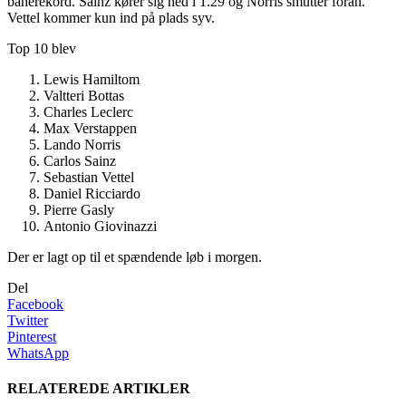
banerekord. Sainz kører sig ned i 1.29 og Norris smutter foran.
Vettel kommer kun ind på plads syv.
Top 10 blev
Lewis Hamiltom
Valtteri Bottas
Charles Leclerc
Max Verstappen
Lando Norris
Carlos Sainz
Sebastian Vettel
Daniel Ricciardo
Pierre Gasly
Antonio Giovinazzi
Der er lagt op til et spændende løb i morgen.
Del
Facebook
Twitter
Pinterest
WhatsApp
RELATEREDE ARTIKLER