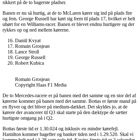
sikkert på de to bagerste pladser.
Banen er nu så hurtig, at de to McLaren kører sig ind på plads fire
og fem. George Russell har kørt sig frem til plads 17, hvilket er helt
uhørt for en Williams-racer. Banen er blevet endnu hurtigere og der
rykkes op og ned mellem kørerne.
Daniil Kvyat
Romain Grosjean
Lance Stroll
George Russell
Robert Kubica
Romain Grosjean
Copyright Haas F1 Media
De to Mercedes-racere er på banen med det samme og en stor del af
kørerne kommer på banen med det samme. Bottas er første mand på
en flyver og det bliver på medium-dækket. Det skyldes jo, at de
kørere der avancerer til Q3 skal starte på den dæktype de sætter
hurtigste omgang på i Q2.
Bottas første tid er 1.30.024 og inklusiv en mindre kørefejl.
Hamilton kommer bagefter og banker tiden ned i 1.29.520. Skal vi
komme helt ned i 1.28 som pole tid. Kevins første tid er 2 sekunder