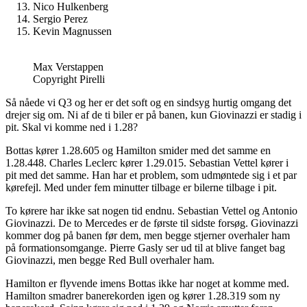
Nico Hulkenberg
Sergio Perez
Kevin Magnussen
Max Verstappen
Copyright Pirelli
Så nåede vi Q3 og her er det soft og en sindsyg hurtig omgang det
drejer sig om. Ni af de ti biler er på banen, kun Giovinazzi er stadig i
pit. Skal vi komme ned i 1.28?
Bottas kører 1.28.605 og Hamilton smider med det samme en
1.28.448. Charles Leclerc kører 1.29.015. Sebastian Vettel kører i
pit med det samme. Han har et problem, som udmøntede sig i et par
kørefejl. Med under fem minutter tilbage er bilerne tilbage i pit.
To kørere har ikke sat nogen tid endnu. Sebastian Vettel og Antonio
Giovinazzi. De to Mercedes er de første til sidste forsøg. Giovinazzi
kommer dog på banen før dem, men begge stjerner overhaler ham
på formationsomgange. Pierre Gasly ser ud til at blive fanget bag
Giovinazzi, men begge Red Bull overhaler ham.
Hamilton er flyvende imens Bottas ikke har noget at komme med.
Hamilton smadrer banerekorden igen og kører 1.28.319 som ny